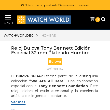
💳 Difiere tus compras hasta 24 meses sin interesers.
0
MENÚ
WATCHWORLDEC
HOMBRE
Reloj Bulova Tony Bennett Edición
Especial 32 mm Plateado Hombre
Bulova
Ref. 96B471
El 
Bulova 96B471
 forma parte de la distinguida 
colección 
“We Are All Here”
, una colaboración 
especial con la 
Tony Bennett Foundation
. Este 
reloj celebra el estilo atemporal y la excelencia 
artística del legendario cantante.

Ver más
Inspirado en los diseños clásicos de los años 80, 