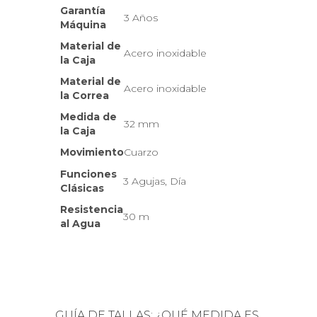
Garantía
3 Años
Máquina
Material de
Acero inoxidable
la Caja
Material de
Acero inoxidable
la Correa
Medida de
32 mm
la Caja
Movimiento
Cuarzo
Funciones
3 Agujas, Día
Clásicas
Resistencia
30 m
al Agua
GUÍA DE TALLAS: ¿QUÉ MEDIDA ES