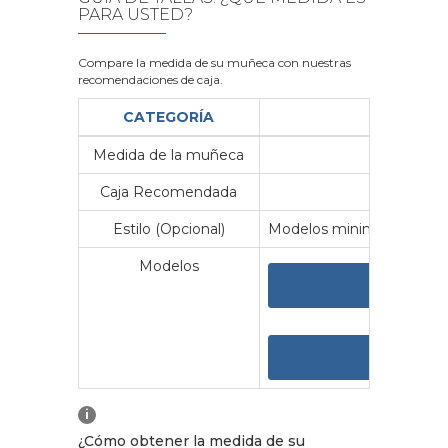
PARA USTED?
Compare la medida de su muñeca con nuestras
recomendaciones de caja.
CATEGORÍA
Medida de la muñeca
Me
Caja Recomendada
23
Estilo (Opcional)
Modelos minimalistas y vin
Modelos
VER 
VER
i
¿Cómo obtener la medida de su