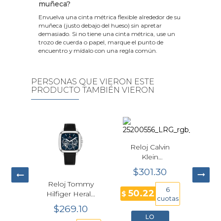
muñeca?
Envuelva una cinta métrica flexible alrededor de su
muñeca (justo debajo del hueso) sin apretar
demasiado. Si no tiene una cinta métrica, use un
trozo de cuerda o papel, marque el punto de
encuentro y mídalo con una regla común.
PERSONAS QUE VIERON ESTE
PRODUCTO TAMBIÉN VIERON
Reloj Calvin
Relo
Klein
Sh
Performance
210
$301.30
$
Cuarzo Azul
ommy
Reloj Tommy
43mm
6
50.22
TH85
Hilfiger Herald
$
48
$
Hombre
cuotas
do
Azul Hombre
25200556
55
$269.10
41mm
39mm
LO