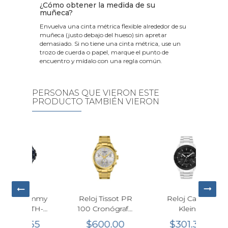
¿Cómo obtener la medida de su
muñeca?
Envuelva una cinta métrica flexible alrededor de su
muñeca (justo debajo del hueso) sin apretar
demasiado. Si no tiene una cinta métrica, use un
trozo de cuerda o papel, marque el punto de
encuentro y mídalo con una regla común.
PERSONAS QUE VIERON ESTE
PRODUCTO TAMBIÉN VIERON
Re
Per
$
Cua
ommy
Reloj Tissot PR
Reloj Calvin
47
 TH-
100 Cronógrafo
Klein
$
ta
Cuarzo Dorado
Performance
2
55
$600.00
$301.30