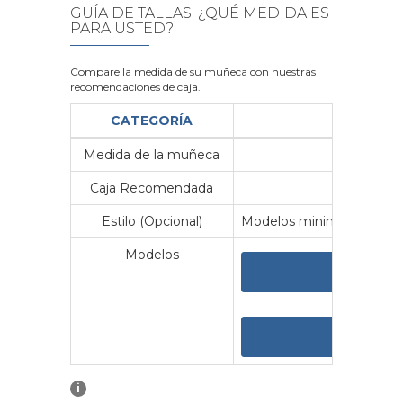
GUÍA DE TALLAS: ¿QUÉ MEDIDA ES
PARA USTED?
Compare la medida de su muñeca con nuestras
recomendaciones de caja.
CATEGORÍA
Medida de la muñeca
Me
Caja Recomendada
23
Estilo (Opcional)
Modelos minimalistas y vin
Modelos
VER 
VER
i