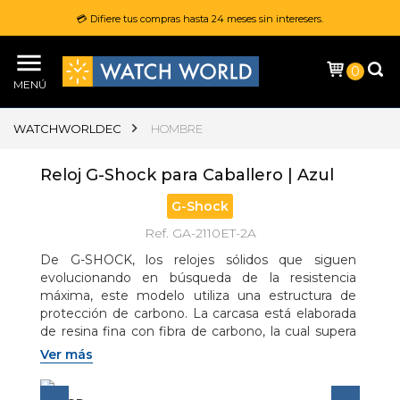
💳 Difiere tus compras hasta 24 meses sin interesers.
0
MENÚ
WATCHWORLDEC
HOMBRE
Reloj G-Shock para Caballero | Azul
G-Shock
Ref. GA-2110ET-2A
De G-SHOCK, los relojes sólidos que siguen 
evolucionando en búsqueda de la resistencia 
máxima, este modelo utiliza una estructura de 
protección de carbono. La carcasa está elaborada 
de resina fina con fibra de carbono, la cual supera 
la resistencia de la resina normal, a pesar de ser 
Ver más
ligera. Evita los daños y la deformación por los 
impactos para proteger el módulo interno.