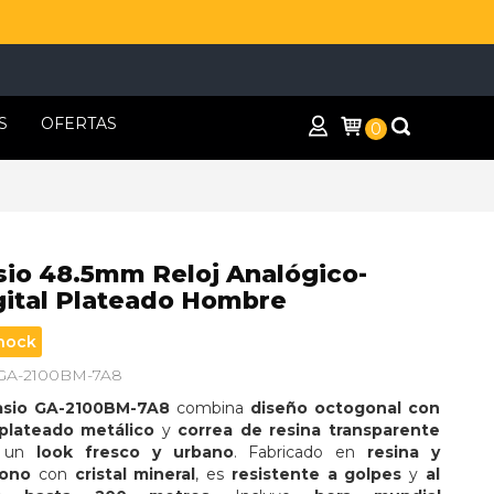
S
OFERTAS
0
sio 48.5mm Reloj Analógico-
gital Plateado Hombre
hock
 GA-2100BM-7A8
asio GA-2100BM-7A8
 combina 
diseño octogonal con 
 plateado metálico
 y 
correa de resina transparente
 un 
look fresco y urbano
. Fabricado en 
resina y 
bono
 con 
cristal mineral
, es 
resistente a golpes
 y 
al 