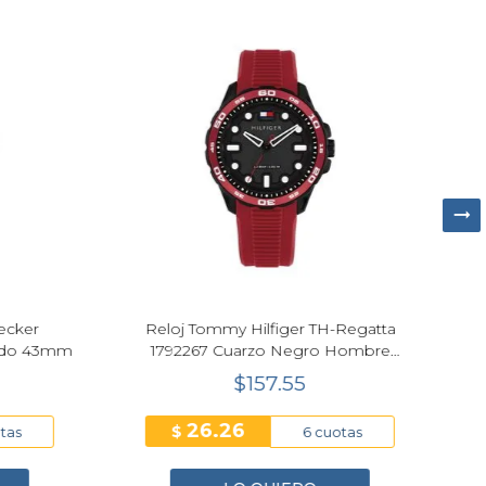
ecker
Reloj Tommy Hilfiger TH-Regatta
R
ado 43mm
1792267 Cuarzo Negro Hombre
H
42mm
$157.55
26.26
$
tas
6 cuotas