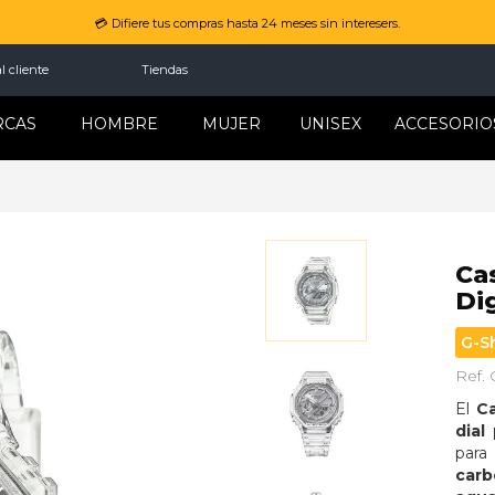
💳 Difiere tus compras hasta 24 meses sin interesers.
l cliente
Tiendas
RCAS
HOMBRE
MUJER
UNISEX
ACCESORIO
Ca
Di
G-S
Ref.
El 
C
dial
para
car