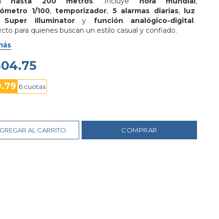
a hasta 200 metros
. Incluye 
hora mundial
, 
ómetro 1/100
, 
temporizador
, 
5 alarmas diarias
, 
luz 
 Super Illuminator
 y 
función analógico-digital
. 
cto para quienes buscan un estilo casual y confiado.
más
304.75
0.79
6 cuotas
GREGAR AL CARRITO
COMPRAR