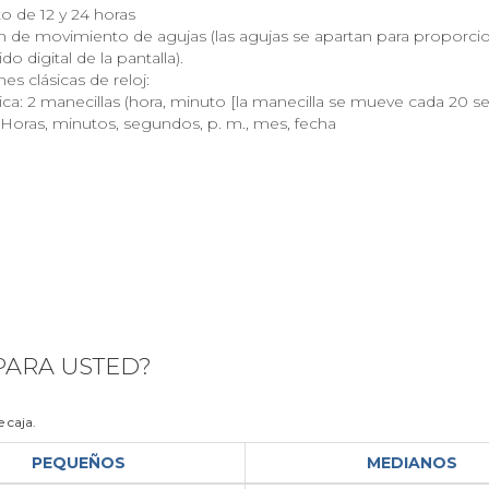
o de 12 y 24 horas
 de movimiento de agujas (las agujas se apartan para proporcion
do digital de la pantalla).
es clásicas de reloj:
ca: 2 manecillas (hora, minuto [la manecilla se mueve cada 20 segu
: Horas, minutos, segundos, p. m., mes, fecha
 PARA USTED?
 caja.
PEQUEÑOS
MEDIANOS