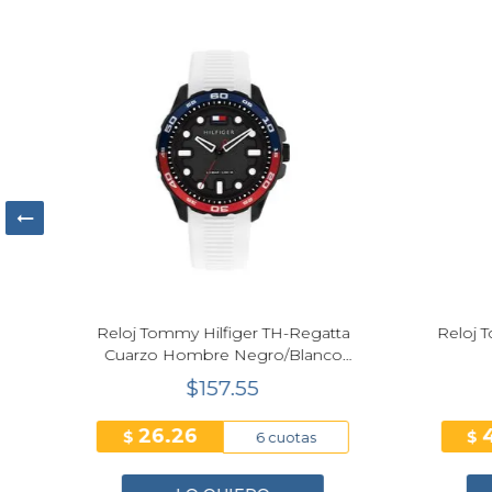
M-
Reloj Tommy Hilfiger TH-Regatta
Reloj T
Cuarzo Hombre Negro/Blanco
42mm
$157.55
26.26
$
$
6 cuotas