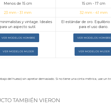
Menos de 15 cm
15 cm - 17 cm
23 mm - 31 mm
32 mm - 41 mm
inimalistas y vintage. Ideales
El estándar de oro. Equilibrio
para un aspecto sutil.
para el uso diario.
VER MODELOS HOMBRE
VER MODELOS HOMBRE
VER MODELOS MUJER
VER MODELOS MUJER
ebajo del hueso) sin apretar demasiado. Si no tiene una cinta métrica, use un 
UCTO TAMBIÉN VIERON