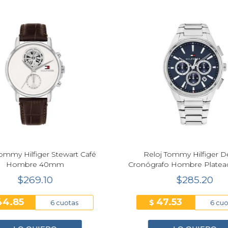
Next
ommy Hilfiger Stewart Café
Reloj Tommy Hilfiger D
Hombre 40mm
Cronógrafo Hombre Plate
$269.10
$285.20
44.85
47.53
$
6 cuotas
6 cuo