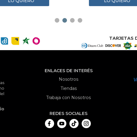
LO QUIERO
LO QUIERO
TARJETAS D
ENLACES DE INTERÉS
Nosotros
as
mo
Tiendas
el
Trabaja con Nosotros
io
REDES SOCIALES