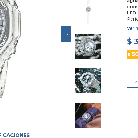
agu
cron
LED
Perfe
Ver 
$ 
5
$
A
FICACIONES