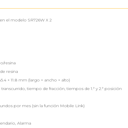
 en el modelo SR726W X 2
o/resina
de resina
45.4 × 11.8 mm (largo × ancho × alto)
transcurrido, tiempo de fracción, tiempos de 1.ª y 2.ª posición
undos por mes (sin la función Mobile Link)
lendario, Alarma