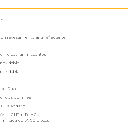
no
con revestimiento antirreflectante.
e índices luminiscentes
Inoxidable
Inoxidable
m
Eco-Drive)
gundos por mes
s, Calendario
ión LIGHT in BLACK
 limitada de 6.700 piezas