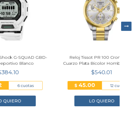
UAD GBD-
Reloj Tissot PR 100 Cronógrafo
nco
Cuarzo Plata Bicolor Hombre 40mm
Cr
T150.417.22.031.00
$540.01
45.00
$
tas
12 cuotas
LO QUIERO