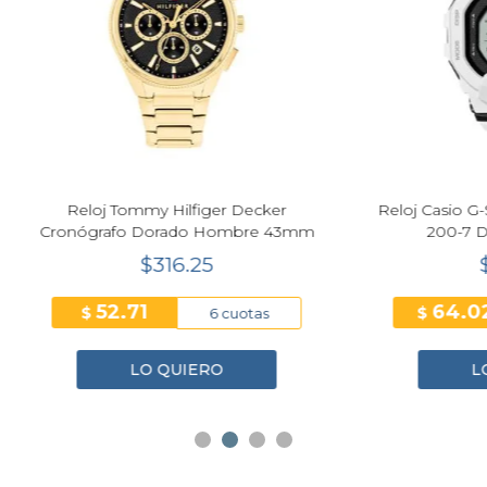
Next
j Tommy Hilfiger Decker
Reloj Casio G-Shock G-SQ
rafo Dorado Hombre 43mm
200-7 Deportivo Bla
$316.25
$384.10
52.71
64.02
$
6 cuotas
6 cuo
LO QUIERO
LO QUIERO