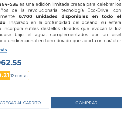
264-53E
 es una edición limitada creada para celebrar los 
ños de la revolucionaria tecnología Eco-Drive, con 
amente 
6.700 unidades disponibles en todo el 
do
. Inspirado en la profundidad del océano, su esfera 
a incorpora sutiles destellos dorados que evocan la luz 
rándose bajo el agua, complementados por un bisel 
orio unidireccional en tono dorado que aporta un carácter 
ntivo. Su caja de acero inoxidable de 40,6 mm alberga el 
más
bre Eco-Drive E168, capaz de funcionar hasta 6 meses con 
carga completa utilizando cualquier fuente de luz, 
962.55
nando la necesidad de reemplazar baterías. El cristal de 
o con tratamiento antirreflejo protege la esfera, mientras 
0.21
12 cuotas
las agujas e índices luminiscentes garantizan una 
lente visibilidad en condiciones de poca luz. Completan 
prestaciones una corona roscada, resistencia certificada 
 buceo ISO de 200 metros y un robusto brazalete de 
 inoxidable, convirtiéndolo en un reloj diseñado para la 
GREGAR AL CARRITO
COMPRAR
ura con el respaldo de la ingeniería japonesa de Citizen.