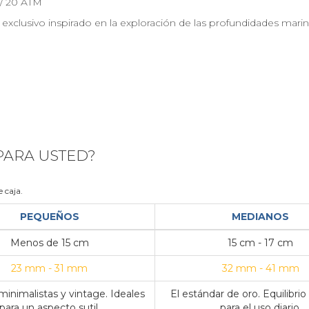
/ 20 ATM
exclusivo inspirado en la exploración de las profundidades marin
 PARA USTED?
 caja.
PEQUEÑOS
MEDIANOS
Menos de 15 cm
15 cm - 17 cm
23 mm - 31 mm
32 mm - 41 mm
inimalistas y vintage. Ideales
El estándar de oro. Equilibrio
para un aspecto sutil.
para el uso diario.