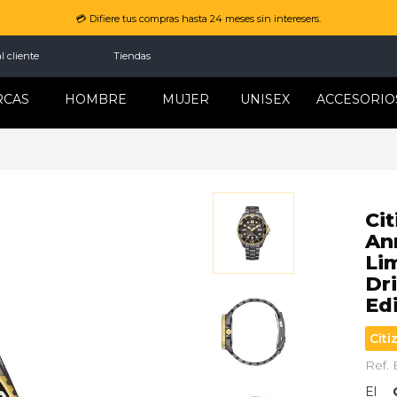
💳 Difiere tus compras hasta 24 meses sin interesers.
l cliente
Tiendas
RCAS
HOMBRE
MUJER
UNISEX
ACCESORIO
Ci
An
Li
Dr
Ed
Citi
Ref.
El 