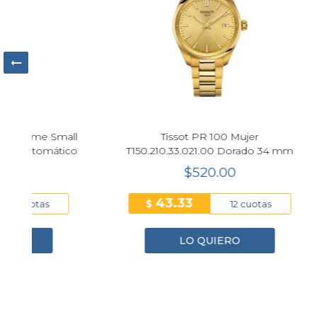
all
Tissot PR 100 Mujer
Relo
co
T150.210.33.021.00 Dorado 34 mm
Cronóg
$520.00
43.33
$
$
12 cuotas
LO QUIERO
1
2
3
4