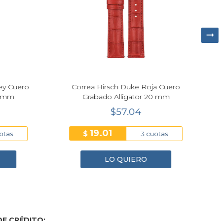
y Cuero
Correa Hirsch Duke Roja Cuero
 mm
Grabado Alligator 20 mm
$57.04
19.01
$
tas
3 cuotas
LO QUIERO
E CRÉDITO: