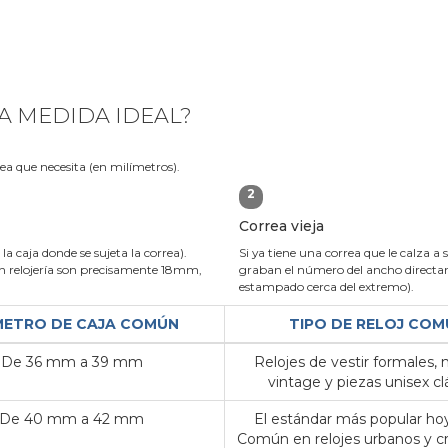
A MEDIDA IDEAL?
rea que necesita (en milímetros).
2
Correa vieja
la caja donde se sujeta la correa).
Si ya tiene una correa que le calza a 
 relojería son precisamente 18mm,
graban el número del ancho directame
estampado cerca del extremo).
METRO DE CAJA COMÚN
TIPO DE RELOJ COM
De 36 mm a 39 mm
Relojes de vestir formales,
vintage y piezas unisex clá
De 40 mm a 42 mm
El estándar más popular hoy
Común en relojes urbanos y c