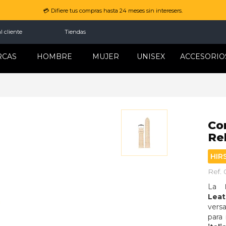
💳 Difiere tus compras hasta 24 meses sin interesers.
l cliente
Tiendas
RCAS
HOMBRE
MUJER
UNISEX
ACCESORIO
Co
Re
HIR
Ref.
La 
Leat
vers
para 