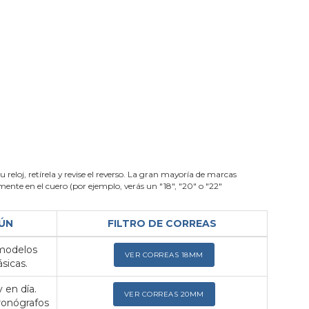
su reloj, retírela y revise el reverso. La gran mayoría de marcas
nte en el cuero (por ejemplo, verás un "18", "20" o "22"
ÚN
FILTRO DE CORREAS
 modelos
VER CORREAS 18MM
sicas.
 en día.
VER CORREAS 20MM
ronógrafos