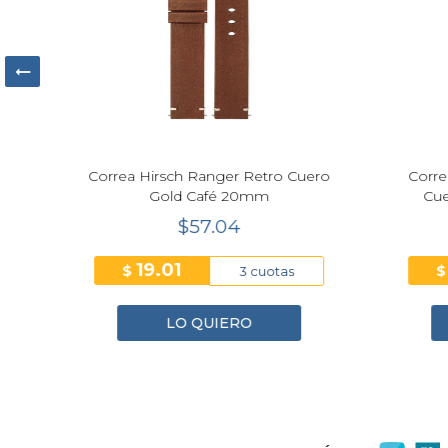
rón
Correa Hirsch Ranger Retro Cuero
Correa
Gold Café 20mm
Cuer
$57.04
19.01
$
$
3 cuotas
LO QUIERO
1
2
3
4