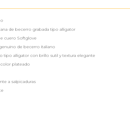
no
aliana de becerro grabada tipo alligator
de cuero Softglove
genuino de becerro italiano
 tipo alligator con brillo sutil y textura elegante
 color plateado
nte a salpicaduras
te