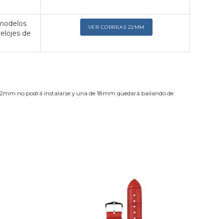
 modelos
VER CORREAS 22MM
relojes de
de 22mm no podrá instalarse y una de 18mm quedará bailando de