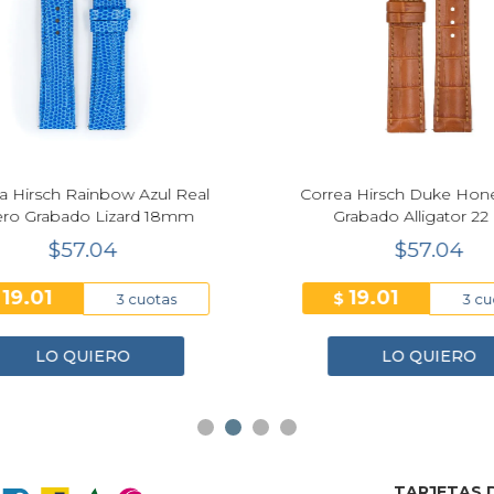
Next
 Hirsch Rainbow Azul Real
Correa Hirsch Duke Hone
o Grabado Lizard 18mm
Grabado Alligator 22
$57.04
$57.04
19.01
19.01
$
3 cuotas
3 cuo
LO QUIERO
LO QUIERO
TARJETAS D