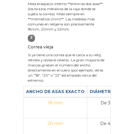
Mida el espacio interno **entre las dos asas**
(los brazos metálicos de la caja donde se
sujeta la correa). Mida siempre en
**milímetros (mm)**. Las medidas más
comunes en relojería son precisamente
18mm, 20mm y 22mm.
2
Correa vieja
Si ya tiene una correa que le calza a su reloj,
retírela y revise el reverso. La gran mayoría de
marcas graban el número del ancho
directamente en el cuero (por ejemplo, verás
un "18", "20" o "22" estampado cerca del
extremo).
ANCHO DE ASAS EXACTO
DIÁMETRO DE CAJ
18 mm
De 36 mm a 3
20 mm
De 40 mm a 4