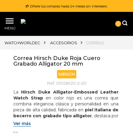
💳 Difiere tus compras hasta 24 meses sin interesers.
0
MENÚ
WATCHWORLDEC
ACCESORIOS
CORREAS
Correa Hirsch Duke Roja Cuero
Grabado Alligator 20 mm
HIRSCH
Ref. 01028120-2-20
La 
Hirsch Duke Alligator-Embossed Leather 
Watch Strap
 en color rojo es una correa que 
combina elegancia clásica y personalidad en una 
pieza de alta calidad; fabricada en 
piel italiana de 
becerro con grabado tipo alligator
, destaca por 
su textura sofisticada y acabado cuidadosamente 
Ver más
trabajado que aporta una apariencia inspirada en la 