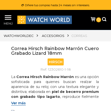
💳 Difiere tus compras hasta 24 meses sin interesers.
0
MENÚ
WATCHWORLDEC
ACCESORIOS
CORREAS
Correa Hirsch Rainbow Marrón Cuero
Grabado Lizard 18mm
HIRSCH
Ref. 12302610-1-18
La 
Correa Hirsch Rainbow Marrón
 es una opción 
sofisticada para quienes buscan realzar la 
apariencia de su reloj con una textura elegante y 
distintiva; elaborada en 
piel de becerro premium 
con grabado tipo lagarto
, reproduce fielmente 
el aspecto de las escamas naturales gracias a su 
Ver más
detallado relieve y acabado brillante, aportando 