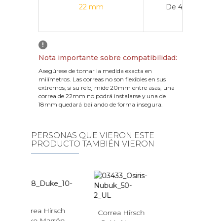
22 mm
De 43 mm a 4
!
Nota importante sobre compatibilidad:
Asegúrese de tomar la medida exacta en
milímetros. Las correas no son flexibles en sus
extremos; si su reloj mide 20mm entre asas, una
correa de 22mm no podrá instalarse y una de
18mm quedará bailando de forma insegura.
PERSONAS QUE VIERON ESTE
PRODUCTO TAMBIÉN VIERON
irsch
Correa Hirsch
rrón