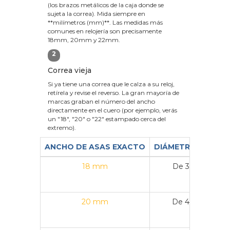
(los brazos metálicos de la caja donde se
sujeta la correa). Mida siempre en
**milímetros (mm)**. Las medidas más
comunes en relojería son precisamente
18mm, 20mm y 22mm.
2
Correa vieja
Si ya tiene una correa que le calza a su reloj,
retírela y revise el reverso. La gran mayoría de
marcas graban el número del ancho
directamente en el cuero (por ejemplo, verás
un "18", "20" o "22" estampado cerca del
extremo).
ANCHO DE ASAS EXACTO
DIÁMETRO DE CAJ
18 mm
De 36 mm a 3
20 mm
De 40 mm a 4