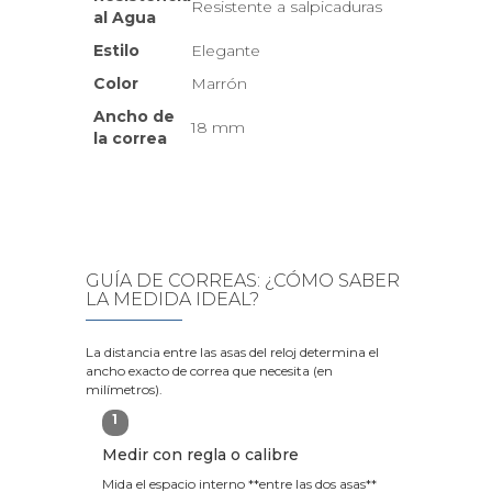
Resistente a salpicaduras
al Agua
Estilo
Elegante
Color
Marrón
Ancho de
18 mm
la correa
GUÍA DE CORREAS: ¿CÓMO SABER
LA MEDIDA IDEAL?
La distancia entre las asas del reloj determina el
ancho exacto de correa que necesita (en
milímetros).
1
Medir con regla o calibre
Mida el espacio interno **entre las dos asas**