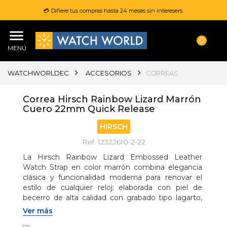
💳 Difiere tus compras hasta 24 meses sin interesers.
0
MENÚ
WATCHWORLDEC
ACCESORIOS
CORREAS
Correa Hirsch Rainbow Lizard Marrón
Cuero 22mm Quick Release
HIRSCH
Ref. 12322610-2-22
La Hirsch Rainbow Lizard Embossed Leather 
Watch Strap en color marrón combina elegancia 
clásica y funcionalidad moderna para renovar el 
estilo de cualquier reloj; elaborada con piel de 
becerro de alta calidad con grabado tipo lagarto, 
destaca por su textura detallada y acabado 
Ver más
brillante que reproduce fielmente la apariencia de 