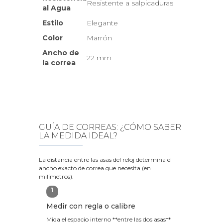
Resistente a salpicaduras
al Agua
Estilo
Elegante
Color
Marrón
Ancho de
22 mm
la correa
GUÍA DE CORREAS: ¿CÓMO SABER
LA MEDIDA IDEAL?
La distancia entre las asas del reloj determina el
ancho exacto de correa que necesita (en
milímetros).
1
Medir con regla o calibre
Mida el espacio interno **entre las dos asas**