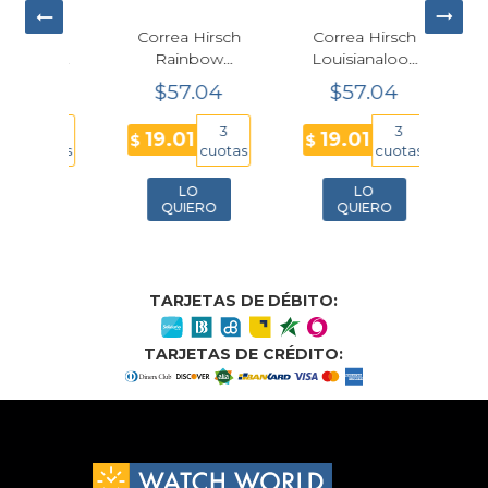
irsch
Correa Hirsch
Correa Hirsch
Corr
gra
Rainbow
Louisianalook
Du
lease
Marrón Cuero
Azul 18mm
Bro
04
$57.04
$57.04
$
 16 mm
Grabado Lizard
R
18mm
Alli
3
3
3
19.01
19.01
19
$
$
$
uotas
cuotas
cuotas
LO
LO
O
QUIERO
QUIERO
TARJETAS DE DÉBITO:
TARJETAS DE CRÉDITO: