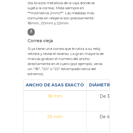
(los brazos metálicos de la caja donde se
sujeta la correa). Mida siempre en
**milímetros (mm)**. Las medidas más
comunes en relojería son precisamente
18mm, 20mm y 22mm.
2
Correa vieja
Si ya tiene una correa que le calza a su reloj,
retírela y revise el reverso. La gran mayoría de
marcas graban el número del ancho
directamente en el cuero (por ejemplo, verás
un "18", "20" o "22" estampado cerca del
extremo).
ANCHO DE ASAS EXACTO
DIÁMETRO DE CAJ
18 mm
De 36 mm a 3
20 mm
De 40 mm a 4