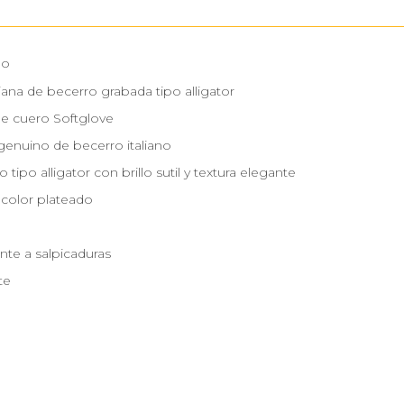
no
aliana de becerro grabada tipo alligator
de cuero Softglove
genuino de becerro italiano
 tipo alligator con brillo sutil y textura elegante
 color plateado
nte a salpicaduras
te
m