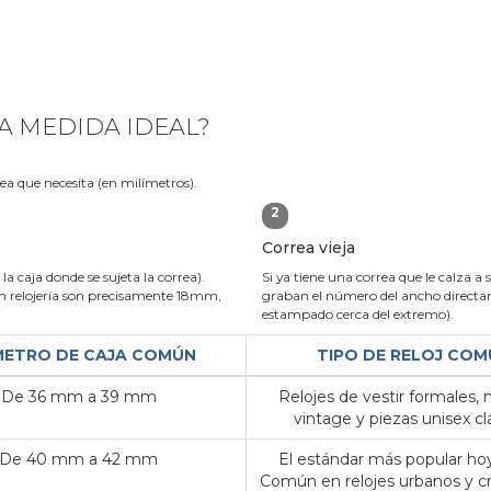
A MEDIDA IDEAL?
rea que necesita (en milímetros).
2
Correa vieja
la caja donde se sujeta la correa).
Si ya tiene una correa que le calza a 
 relojería son precisamente 18mm,
graban el número del ancho directame
estampado cerca del extremo).
METRO DE CAJA COMÚN
TIPO DE RELOJ COM
De 36 mm a 39 mm
Relojes de vestir formales,
vintage y piezas unisex clá
De 40 mm a 42 mm
El estándar más popular hoy
Común en relojes urbanos y c