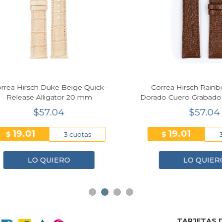
Next
 Hirsch Duke Beige Quick-
Correa Hirsch Rainbow 
lease Alligator 20 mm
Dorado Cuero Grabado Liz
$57.04
$57.04
19.01
19.01
$
3 cuotas
3 cuo
LO QUIERO
LO QUIERO
TARJETAS D