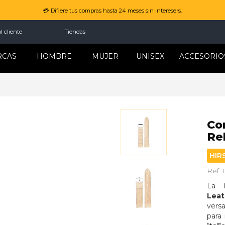
💳 Difiere tus compras hasta 24 meses sin interesers.
l cliente
Tiendas
RCAS
HOMBRE
MUJER
UNISEX
ACCESORIO
Co
Re
HIR
Ref.
La 
Leat
vers
para 