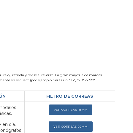
su reloj, retírela y revise el reverso. La gran mayoría de marcas
nte en el cuero (por ejemplo, verás un "18", "20" o "22"
ÚN
FILTRO DE CORREAS
 modelos
VER CORREAS 18MM
sicas.
 en día.
VER CORREAS 20MM
ronógrafos