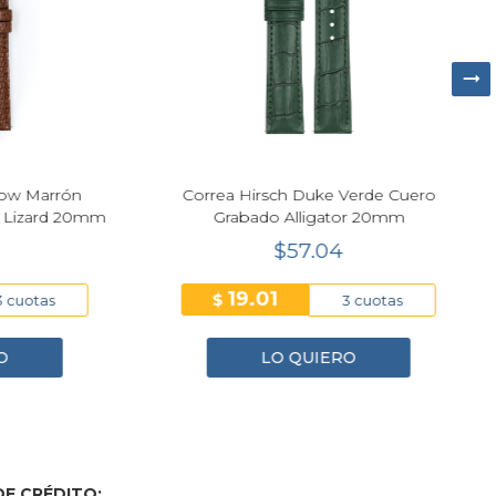
Marrón
Correa Hirsch Duke Verde Cuero
Co
ard 20mm
Grabado Alligator 20mm
$57.04
19.01
$
tas
3 cuotas
LO QUIERO
E CRÉDITO: