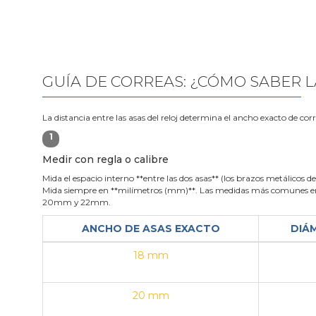
GUÍA DE CORREAS: ¿CÓMO SABER L
La distancia entre las asas del reloj determina el ancho exacto de cor
1
Medir con regla o calibre
Mida el espacio interno **entre las dos asas** (los brazos metálicos de 
Mida siempre en **milímetros (mm)**. Las medidas más comunes en
20mm y 22mm.
ANCHO DE ASAS EXACTO
DIÁ
18 mm
20 mm