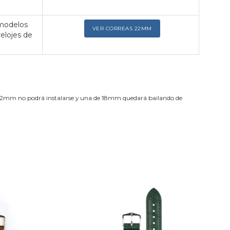
 modelos
VER CORREAS 22MM
relojes de
de 22mm no podrá instalarse y una de 18mm quedará bailando de