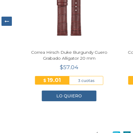
ro
Correa Hirsch Duke Burgundy Cuero
Correa
Grabado Alligator 20 mm
Re
$57.04
19.01
$
$
3 cuotas
LO QUIERO
1
2
3
4