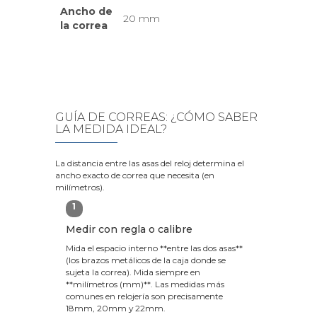
Ancho de
20 mm
la correa
GUÍA DE CORREAS: ¿CÓMO SABER
LA MEDIDA IDEAL?
La distancia entre las asas del reloj determina el
ancho exacto de correa que necesita (en
milímetros).
1
Medir con regla o calibre
Mida el espacio interno **entre las dos asas**
(los brazos metálicos de la caja donde se
sujeta la correa). Mida siempre en
**milímetros (mm)**. Las medidas más
comunes en relojería son precisamente
18mm, 20mm y 22mm.