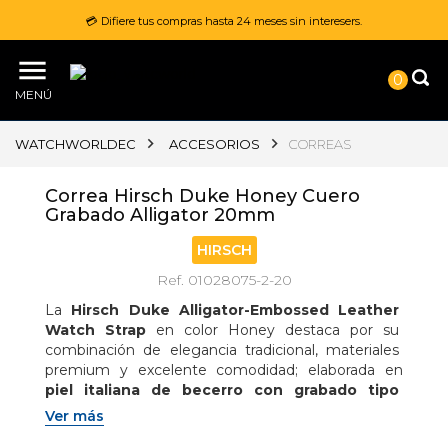
💳 Difiere tus compras hasta 24 meses sin interesers.
0
MENÚ
WATCHWORLDEC
ACCESORIOS
CORREAS
Correa Hirsch Duke Honey Cuero
Grabado Alligator 20mm
HIRSCH
Ref. 01028075-2-20
La 
Hirsch Duke Alligator-Embossed Leather 
Watch Strap
 en color Honey destaca por su 
combinación de elegancia tradicional, materiales 
premium y excelente comodidad; elaborada en 
piel italiana de becerro con grabado tipo 
alligator
, ofrece una apariencia sofisticada 
Ver más
inspirada en las correas de relojería clásica de lujo, 