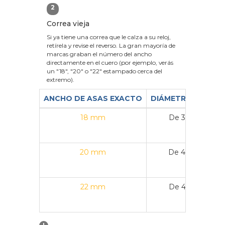
2
Correa vieja
Si ya tiene una correa que le calza a su reloj,
retírela y revise el reverso. La gran mayoría de
marcas graban el número del ancho
directamente en el cuero (por ejemplo, verás
un "18", "20" o "22" estampado cerca del
extremo).
ANCHO DE ASAS EXACTO
DIÁMETRO DE CAJ
18 mm
De 36 mm a 3
20 mm
De 40 mm a 4
22 mm
De 43 mm a 4