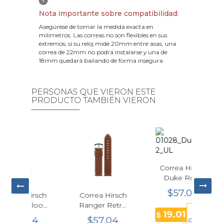
!
Nota importante sobre compatibilidad:
Asegúrese de tomar la medida exacta en
milímetros. Las correas no son flexibles en sus
extremos; si su reloj mide 20mm entre asas, una
correa de 22mm no podrá instalarse y una de
18mm quedará bailando de forma insegura.
PERSONAS QUE VIERON ESTE
PRODUCTO TAMBIÉN VIERON
Correa Hirsch
Duke Rosa
Cuero Grabado
$57.04
irsch
Correa Hirsch
Corr
Alligator 18 mm
alook
Ranger Retro
Rain
3
19.01
el
Cuero Gold
$
Mar
04
$57.04
$
cuotas