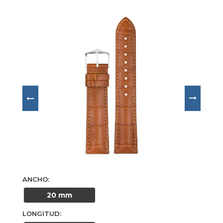
aportando un toque distinguido a cualquier reloj; 
su tonalidad Honey, un cálido marrón miel, realza 
la belleza natural del cuero y combina 
perfectamente con cajas de acero, doradas o 
bicolor, adaptándose tanto a estilos formales 
como casuales; incorpora el exclusivo forro interior 
Softglove
, que proporciona una sensación suave 
y confortable sobre la muñeca durante todo el día, 
además de resistencia a salpicaduras para una 
mayor durabilidad frente al uso cotidiano; con una 
medida de 20 mm y longitud larga de 120 mm/80 
mm, esta correa Hirsch Duke es una excelente 
alternativa para quienes buscan renovar su reloj 
con un accesorio elegante, versátil y de alta 
calidad.
ANCHO
20 mm
LONGITUD