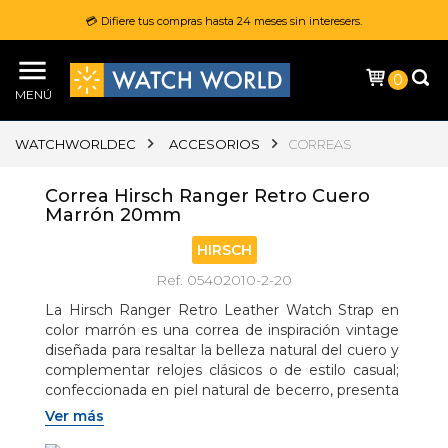
💳 Difiere tus compras hasta 24 meses sin interesers.
0
MENÚ
WATCHWORLDEC
ACCESORIOS
CORREAS
Correa Hirsch Ranger Retro Cuero
Marrón 20mm
HIRSCH
Ref. 05402010-2-20
La Hirsch Ranger Retro Leather Watch Strap en 
color marrón es una correa de inspiración vintage 
diseñada para resaltar la belleza natural del cuero y 
complementar relojes clásicos o de estilo casual; 
confeccionada en piel natural de becerro, presenta 
una estética minimalista que permite apreciar las 
Ver más
texturas y tonalidades auténticas del material, 