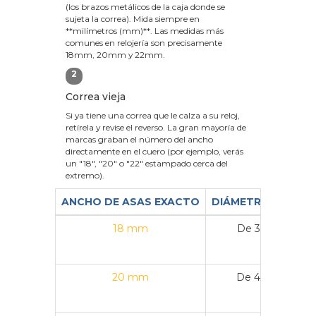
(los brazos metálicos de la caja donde se
sujeta la correa). Mida siempre en
**milímetros (mm)**. Las medidas más
comunes en relojería son precisamente
18mm, 20mm y 22mm.
2
Correa vieja
Si ya tiene una correa que le calza a su reloj,
retírela y revise el reverso. La gran mayoría de
marcas graban el número del ancho
directamente en el cuero (por ejemplo, verás
un "18", "20" o "22" estampado cerca del
extremo).
ANCHO DE ASAS EXACTO
DIÁMETRO DE CAJ
18 mm
De 36 mm a 3
20 mm
De 40 mm a 4