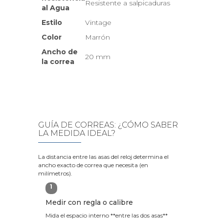
Resistente a salpicaduras
al Agua
Estilo
Vintage
Color
Marrón
Ancho de
20 mm
la correa
GUÍA DE CORREAS: ¿CÓMO SABER
LA MEDIDA IDEAL?
La distancia entre las asas del reloj determina el
ancho exacto de correa que necesita (en
milímetros).
1
Medir con regla o calibre
Mida el espacio interno **entre las dos asas**