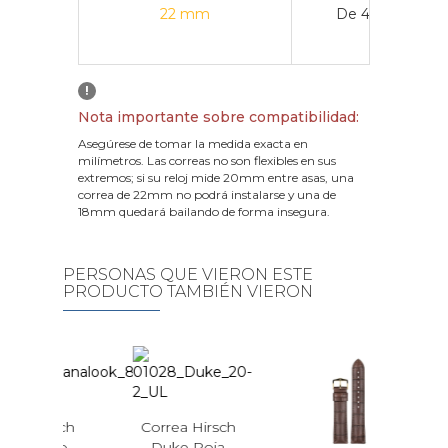
22 mm
De 43 mm a 4
!
Nota importante sobre compatibilidad:
Asegúrese de tomar la medida exacta en
milímetros. Las correas no son flexibles en sus
extremos; si su reloj mide 20mm entre asas, una
correa de 22mm no podrá instalarse y una de
18mm quedará bailando de forma insegura.
PERSONAS QUE VIERON ESTE
PRODUCTO TAMBIÉN VIERON
irsch
Correa Hirsch
alook
Duke Roja