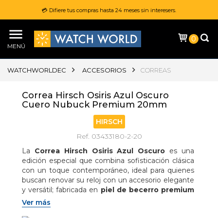
💳 Difiere tus compras hasta 24 meses sin interesers.
0
MENÚ
WATCHWORLDEC
ACCESORIOS
CORREAS
Correa Hirsch Osiris Azul Oscuro
Cuero Nubuck Premium 20mm
HIRSCH
Ref. 03433180-2-20
La 
Correa Hirsch Osiris Azul Oscuro
 es una 
edición especial que combina sofisticación clásica 
con un toque contemporáneo, ideal para quienes 
buscan renovar su reloj con un accesorio elegante 
y versátil; fabricada en 
piel de becerro premium 
con efecto nubuck
, ofrece una textura suave y 
Ver más
aterciopelada que brinda una sensación 