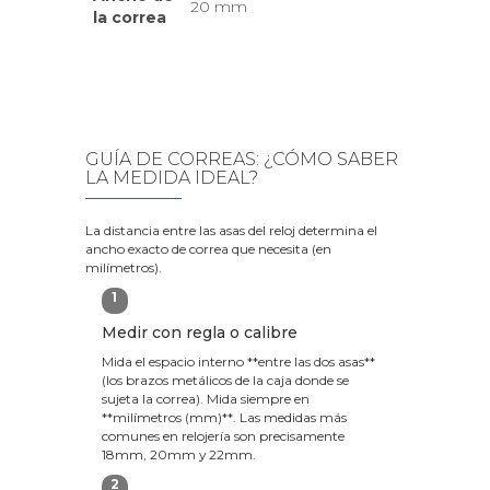
20 mm
la correa
GUÍA DE CORREAS: ¿CÓMO SABER
LA MEDIDA IDEAL?
La distancia entre las asas del reloj determina el
ancho exacto de correa que necesita (en
milímetros).
1
Medir con regla o calibre
Mida el espacio interno **entre las dos asas**
(los brazos metálicos de la caja donde se
sujeta la correa). Mida siempre en
**milímetros (mm)**. Las medidas más
comunes en relojería son precisamente
18mm, 20mm y 22mm.
2