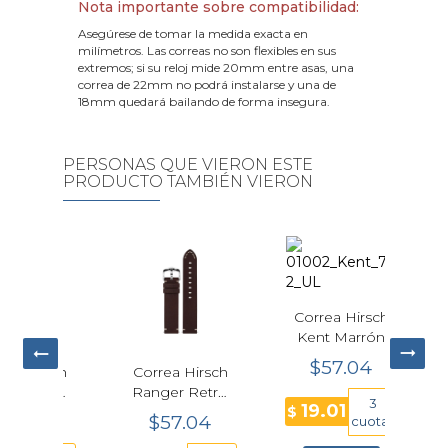
Nota importante sobre compatibilidad:
Asegúrese de tomar la medida exacta en
milímetros. Las correas no son flexibles en sus
extremos; si su reloj mide 20mm entre asas, una
correa de 22mm no podrá instalarse y una de
18mm quedará bailando de forma insegura.
PERSONAS QUE VIERON ESTE
PRODUCTO TAMBIÉN VIERON
Correa Hirsch
Kent Marrón
Cuero Natural
$57.04
irsch
Correa Hirsch
Corr
Premium 22
etro
Ranger Retro
Kan
mm
3
19.01
old
Cuero Marrón
$
Grab
04
$57.04
$
cuotas
0mm
20mm
Go