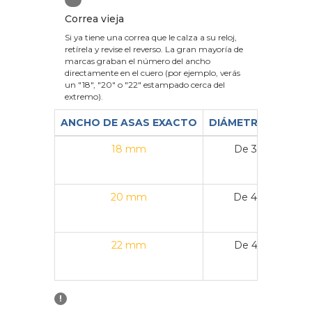
Correa vieja
Si ya tiene una correa que le calza a su reloj,
retírela y revise el reverso. La gran mayoría de
marcas graban el número del ancho
directamente en el cuero (por ejemplo, verás
un "18", "20" o "22" estampado cerca del
extremo).
ANCHO DE ASAS EXACTO
DIÁMETRO DE CAJ
18 mm
De 36 mm a 3
20 mm
De 40 mm a 4
22 mm
De 43 mm a 4
!