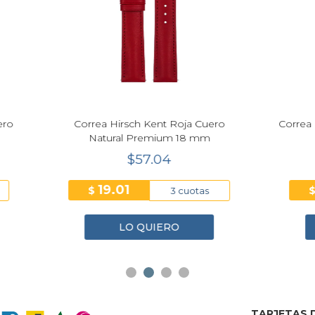
Next
a Hirsch Kent Roja Cuero
Correa Hirsch Louisianalook
tural Premium 18 mm
Premium 22 mm
$57.04
$57.04
19.01
19.01
$
3 cuotas
3 cuo
LO QUIERO
LO QUIERO
TARJETAS D