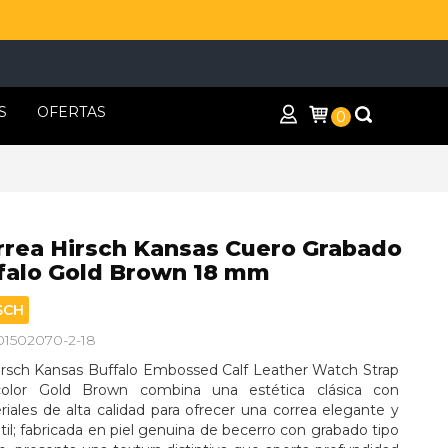
S
OFERTAS
0
rrea Hirsch Kansas Cuero Grabado
falo Gold Brown 18 mm
SCH
 01502070-2-18
irsch Kansas Buffalo Embossed Calf Leather Watch Strap 
olor Gold Brown combina una estética clásica con 
iales de alta calidad para ofrecer una correa elegante y 
til; fabricada en piel genuina de becerro con grabado tipo 