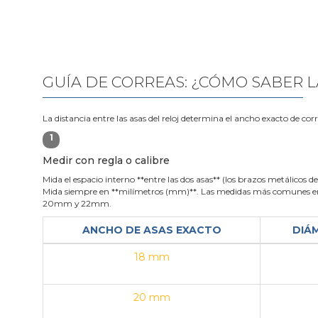
GUÍA DE CORREAS: ¿CÓMO SABER L
La distancia entre las asas del reloj determina el ancho exacto de cor
1
Medir con regla o calibre
Mida el espacio interno **entre las dos asas** (los brazos metálicos de 
Mida siempre en **milímetros (mm)**. Las medidas más comunes en
20mm y 22mm.
ANCHO DE ASAS EXACTO
DIÁ
18 mm
20 mm