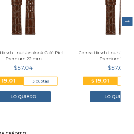
 Café Piel
Correa Hirsch Louisianalook Café Piel
C
Premium 18 mm
$57.04
19.01
$
tas
3 cuotas
LO QUIERO
E CRÉDITO: