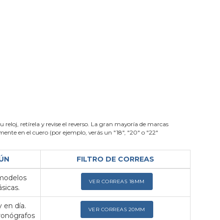
su reloj, retírela y revise el reverso. La gran mayoría de marcas
nte en el cuero (por ejemplo, verás un "18", "20" o "22"
ÚN
FILTRO DE CORREAS
 modelos
VER CORREAS 18MM
sicas.
 en día.
VER CORREAS 20MM
ronógrafos