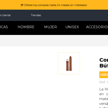
💳 Difiere tus compras hasta 24 meses sin interesers.
l cliente
Tiendas
RCAS
HOMBRE
MUJER
UNISEX
ACCESORIO
Co
Bú
HIR
Ref.
La H
en c
mater
versá