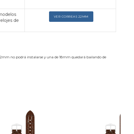
 modelos
VER CORREAS 22MM
relojes de
de 22mm no podrá instalarse y una de 18mm quedará bailando de