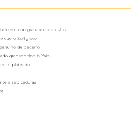
 becerro con grabado tipo búfalo
de cuero Softglove
genuino de becerro
zado grabado tipo búfalo
 color plateado
nte a salpicaduras
te