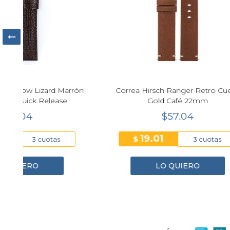
rón
Correa Hirsch Ranger Retro Cuero
Corre
Gold Café 22mm
Na
$57.04
19.01
$
$
3 cuotas
LO QUIERO
1
2
3
4