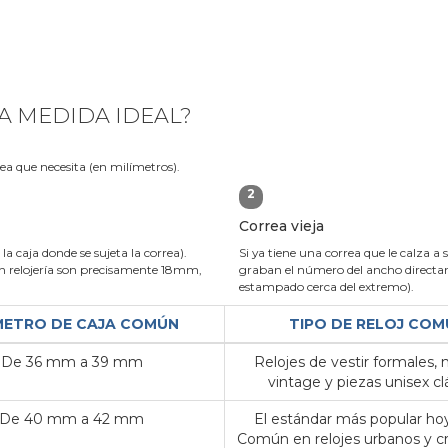
A MEDIDA IDEAL?
rea que necesita (en milímetros).
2
Correa vieja
la caja donde se sujeta la correa).
Si ya tiene una correa que le calza a 
 relojería son precisamente 18mm,
graban el número del ancho directame
estampado cerca del extremo).
METRO DE CAJA COMÚN
TIPO DE RELOJ COM
De 36 mm a 39 mm
Relojes de vestir formales,
vintage y piezas unisex clá
De 40 mm a 42 mm
El estándar más popular hoy
Común en relojes urbanos y c