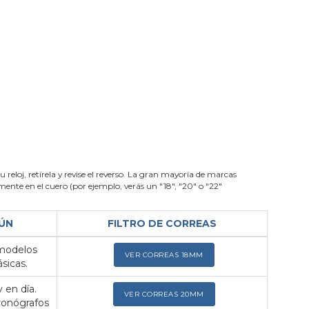
su reloj, retírela y revise el reverso. La gran mayoría de marcas
nte en el cuero (por ejemplo, verás un "18", "20" o "22"
ÚN
FILTRO DE CORREAS
 modelos
VER CORREAS 18MM
sicas.
 en día.
VER CORREAS 20MM
ronógrafos