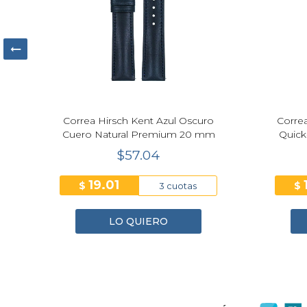
ro
Correa Hirsch Kent Azul Oscuro
Corre
Cuero Natural Premium 20 mm
Quick
$57.04
19.01
$
$
3 cuotas
LO QUIERO
1
2
3
4