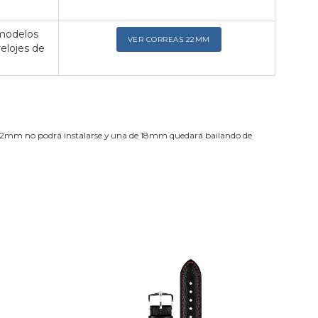
 modelos
VER CORREAS 22MM
relojes de
de 22mm no podrá instalarse y una de 18mm quedará bailando de