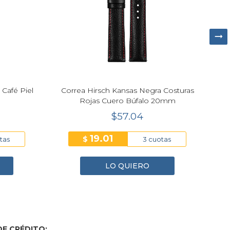
 Café Piel
Correa Hirsch Kansas Negra Costuras
Rojas Cuero Búfalo 20mm
$57.04
19.01
$
tas
3 cuotas
LO QUIERO
E CRÉDITO: