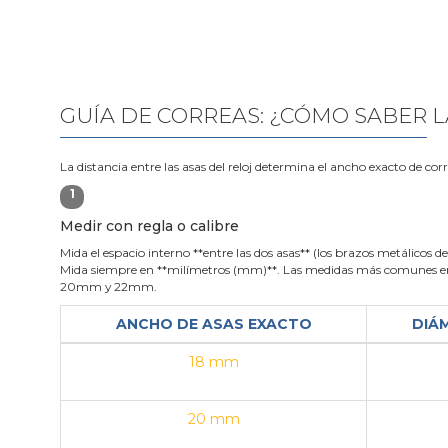
GUÍA DE CORREAS: ¿CÓMO SABER L
La distancia entre las asas del reloj determina el ancho exacto de cor
1
Medir con regla o calibre
Mida el espacio interno **entre las dos asas** (los brazos metálicos de 
Mida siempre en **milímetros (mm)**. Las medidas más comunes en
20mm y 22mm.
ANCHO DE ASAS EXACTO
DIÁ
18 mm
20 mm