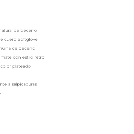
natural de becerro
de cuero Softglove
enuina de becerro
 mate con estilo retro
 color plateado
nte a salpicaduras
e
m