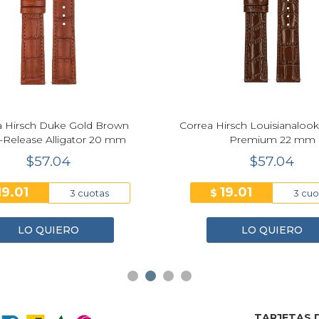
Next
a Hirsch Duke Gold Brown
Correa Hirsch Louisianalook
-Release Alligator 20 mm
Premium 22 mm
$57.04
$57.04
19.01
19.01
$
3 cuotas
3 cuo
LO QUIERO
LO QUIERO
TARJETAS D