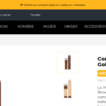
💳 Difiere tus compras hasta 24 meses sin interesers.
l cliente
Tiendas
RCAS
HOMBRE
MUJER
UNISEX
ACCESORIO
Co
Go
HIR
Ref.
La H
Brow
cuero
esti