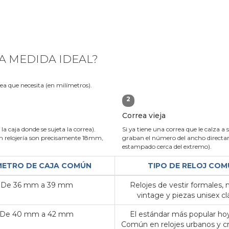
A MEDIDA IDEAL?
rea que necesita (en milímetros).
2
Correa vieja
la caja donde se sujeta la correa).
Si ya tiene una correa que le calza a 
 relojería son precisamente 18mm,
graban el número del ancho directame
estampado cerca del extremo).
METRO DE CAJA COMÚN
TIPO DE RELOJ COM
De 36 mm a 39 mm
Relojes de vestir formales,
vintage y piezas unisex clá
De 40 mm a 42 mm
El estándar más popular hoy
Común en relojes urbanos y c