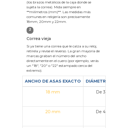
(los brazos metálicos de la caja donde se
sujeta la correa). Mida siempre en
**milímetros (mm)**. Las medidas más
comunes en relojería son precisamente
18mm, 20mm y 22mm.
2
Correa vieja
Si ya tiene una correa que le calza a su reloj,
retírela y revise el reverso. La gran mayoría de
marcas graban el número del ancho
directamente en el cuero (por ejemplo, verás
un "18", "20" o "22" estampado cerca del
extremo).
ANCHO DE ASAS EXACTO
DIÁMETRO DE CAJ
18 mm
De 36 mm a 3
20 mm
De 40 mm a 4