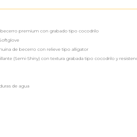
e becerro premium con grabado tipo cocodrilo
Softglove
nuina de becerro con relieve tipo alligator
llante (Semi-Shiny) con textura grabada tipo cocodrilo y resistenc
aduras de agua