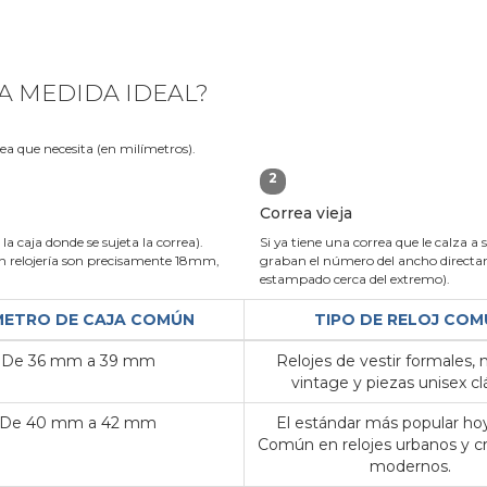
A MEDIDA IDEAL?
rea que necesita (en milímetros).
2
Correa vieja
la caja donde se sujeta la correa).
Si ya tiene una correa que le calza a 
 relojería son precisamente 18mm,
graban el número del ancho directame
estampado cerca del extremo).
METRO DE CAJA COMÚN
TIPO DE RELOJ COM
De 36 mm a 39 mm
Relojes de vestir formales,
vintage y piezas unisex clá
De 40 mm a 42 mm
El estándar más popular hoy
Común en relojes urbanos y c
modernos.