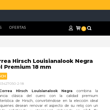
S
OFERTAS
0
rrea Hirsch Louisianalook Negra
el Premium 18 mm
SCH
 03427050-2-18
Correa Hirsch Louisianalook Negra
 combina la 
ancia clásica del cuero con la calidad premium 
terística de Hirsch, convirtiéndose en la elección ideal 
 quienes desean renovar el aspecto de su reloj con un 