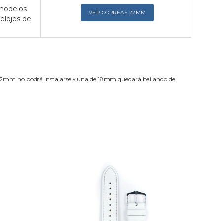
 modelos
VER CORREAS 22MM
relojes de
de 22mm no podrá instalarse y una de 18mm quedará bailando de