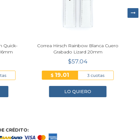
n Quick-
Correa Hirsch Rainbow Blanca Cuero
r 16mm
Grabado Lizard 20mm
$57.04
19.01
$
tas
3 cuotas
LO QUIERO
E CRÉDITO: