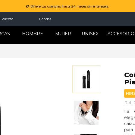
💳 Difiere tus compras hasta 24 meses sin interesers.
l cliente
Tiendas
RCAS
HOMBRE
MUJER
UNISEX
ACCESORIO
Co
Pi
HIR
Ref.
La 
eleg
carac
para