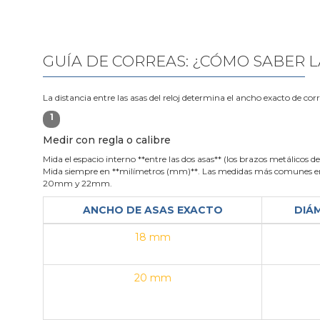
GUÍA DE CORREAS: ¿CÓMO SABER L
La distancia entre las asas del reloj determina el ancho exacto de cor
1
Medir con regla o calibre
Mida el espacio interno **entre las dos asas** (los brazos metálicos de 
Mida siempre en **milímetros (mm)**. Las medidas más comunes en
20mm y 22mm.
ANCHO DE ASAS EXACTO
DIÁ
18 mm
20 mm