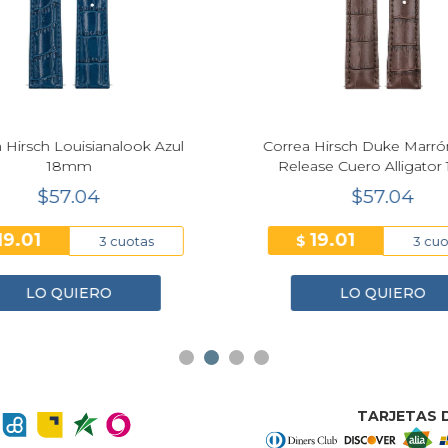
Next
 Hirsch Louisianalook Azul
Correa Hirsch Duke Marró
18mm
Release Cuero Alligato
$57.04
$57.04
19.01
19.01
$
3 cuotas
3 cuo
LO QUIERO
LO QUIERO
TARJETAS D