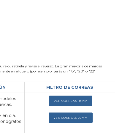
su reloj, retírela y revise el reverso. La gran mayoría de marcas
nte en el cuero (por ejemplo, verás un "18", "20" o "22"
ÚN
FILTRO DE CORREAS
 modelos
VER CORREAS 18MM
sicas.
 en día.
VER CORREAS 20MM
ronógrafos