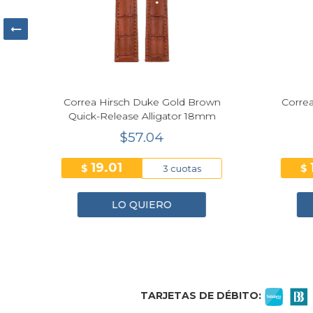
ado
Correa Hirsch Duke Gold Brown
Correa
Quick-Release Alligator 18mm
$57.04
19.01
$
$
3 cuotas
LO QUIERO
1
2
3
4
TARJETAS DE DÉBITO: