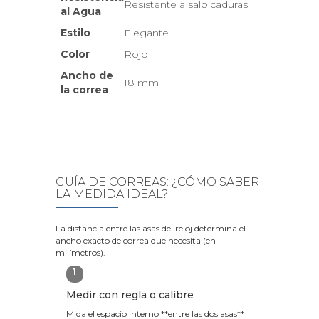
Resistente a salpicaduras
al Agua
Estilo
Elegante
Color
Rojo
Ancho de
18 mm
la correa
GUÍA DE CORREAS: ¿CÓMO SABER
LA MEDIDA IDEAL?
La distancia entre las asas del reloj determina el
ancho exacto de correa que necesita (en
milímetros).
1
Medir con regla o calibre
Mida el espacio interno **entre las dos asas**