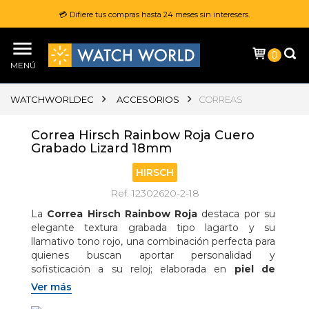
💳 Difiere tus compras hasta 24 meses sin interesers.
0
MENÚ
WATCHWORLDEC
ACCESORIOS
CORREAS
Correa Hirsch Rainbow Roja Cuero
Grabado Lizard 18mm
HIRSCH
Ref. 12302620-2-18
La 
Correa Hirsch Rainbow Roja
 destaca por su 
elegante textura grabada tipo lagarto y su 
llamativo tono rojo, una combinación perfecta para 
quienes buscan aportar personalidad y 
sofisticación a su reloj; elaborada en 
piel de 
becerro premium
, presenta un detallado relieve 
Ver más
inspirado en las escamas de lagarto y un acabado 