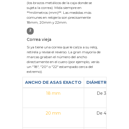
(los brazos metálicos de la caja donde se
sujeta la correa). Mida siempre en
**milímetros (mm)**. Las medidas más
comunes en relojería son precisamente
18mm, 20mm y 22mm.
2
Correa vieja
Si ya tiene una correa que le calza a su reloj,
retírela y revise el reverso. La gran mayoría de
marcas graban el número del ancho
directamente en el cuero (por ejemplo, verás
un "18", "20" o "22" estampado cerca del
extremo).
ANCHO DE ASAS EXACTO
DIÁMETRO DE CAJ
18 mm
De 36 mm a 3
20 mm
De 40 mm a 4