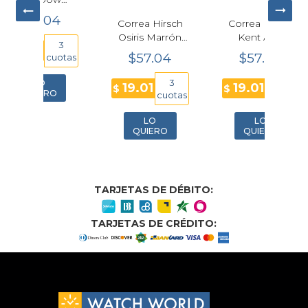
uero
04
Correa Hirsch
Correa Hirsch
Corr
izard
Osiris Marrón
Kent Azul
Loui
m
3
Cuero Nubuck
Oscuro Cuero
Ne
$57.04
$57.04
$
uotas
Premium 18
Natural
Pr
mm
Premium 20
3
3
19.01
19.01
19
$
$
$
mm
O
cuotas
cuotas
LO
LO
QUIERO
QUIERO
TARJETAS DE DÉBITO:
TARJETAS DE CRÉDITO: