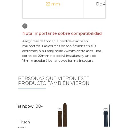
22 mm
De 43 mm a 4
!
Nota importante sobre compatibilidad:
Asegúrese de tomar la medida exacta en
milímetros. Las correas no son flexibles en sus
extremos; si su reloj mide 20mm entre asas, una
correa de 22mm no podrá instalarse y una de
18mm quedará bailando de forma insegura.
PERSONAS QUE VIERON ESTE
PRODUCTO TAMBIÉN VIERON
irsch
ow