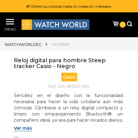
💳 Difiere tus compras hasta 24 meses sin interesers.
0
MENÚ
WATCHWORLDEC
HOMBRE
Reloj digital para hombre Steep
tracker Casio - Negro
Casio
Ref. WS-B1000-1AV
Sencillez en el diseño con la funcionalidad 
necesaria para hacer la vida cotidiana aún más 
cómoda. Cámbiese a un reloj digital compacto y 
limpio con emparejamiento Bluetooth®: un 
compañero ideal, ya sea para hacer recados diarios, 
practicar deportes o trabajar en el bienestar.
Ver más