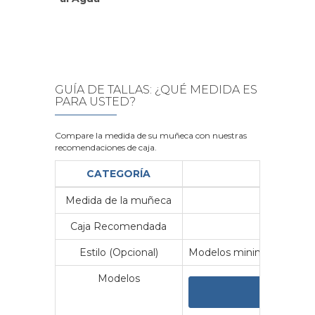
GUÍA DE TALLAS: ¿QUÉ MEDIDA ES
PARA USTED?
Compare la medida de su muñeca con nuestras
recomendaciones de caja.
CATEGORÍA
Medida de la muñeca
Me
Caja Recomendada
23
Estilo (Opcional)
Modelos minimalistas y vin
Modelos
VER 