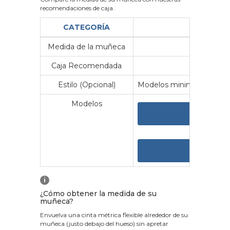
recomendaciones de caja.
CATEGORÍA
Medida de la muñeca
Me
Caja Recomendada
23
Estilo (Opcional)
Modelos minimalistas y vin
Modelos
VER 
VER
i
¿Cómo obtener la medida de su
muñeca?
Envuelva una cinta métrica flexible alrededor de su
muñeca (justo debajo del hueso) sin apretar