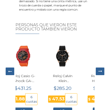
demasiado. Si no tiene una cinta métrica, use un
trozo de cuerda o papel, marque el punto de
encuentro y mídalo con una regla común.
PERSONAS QUE VIERON ESTE
PRODUCTO TAMBIÉN VIERON
j Calvin
Reloj Tommy
Reloj Tommy
Klein
Hilfiger Café
Hilfiger Stewart
ormance
Hombre
Café Hombre
85.20
$285.20
$269.10
zo Negro
40mm
40mm
ombre
Cronógrafo
6
6
6
53
47.53
44.85
$
$
43mm
cuotas
cuotas
cuotas
200567
C