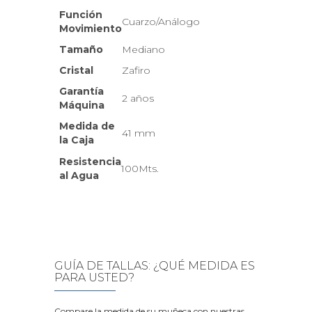
Función
Cuarzo/Análogo
Movimiento
Tamaño
Mediano
Cristal
Zafiro
Garantía
2 años
Máquina
Medida de
41 mm
la Caja
Resistencia
100Mts.
al Agua
GUÍA DE TALLAS: ¿QUÉ MEDIDA ES
PARA USTED?
Compare la medida de su muñeca con nuestras