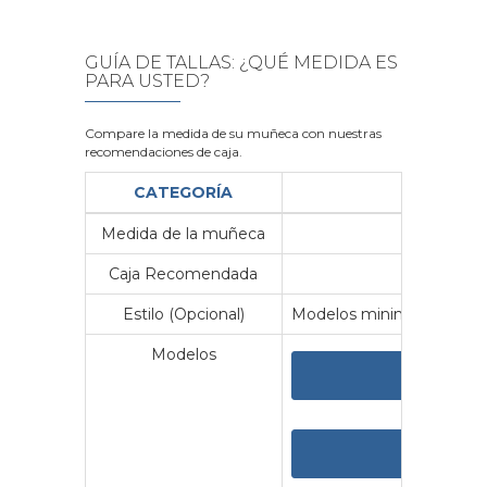
GUÍA DE TALLAS: ¿QUÉ MEDIDA ES
PARA USTED?
Compare la medida de su muñeca con nuestras
recomendaciones de caja.
CATEGORÍA
Medida de la muñeca
Me
Caja Recomendada
23
Estilo (Opcional)
Modelos minimalistas y vin
Modelos
VER 
VER