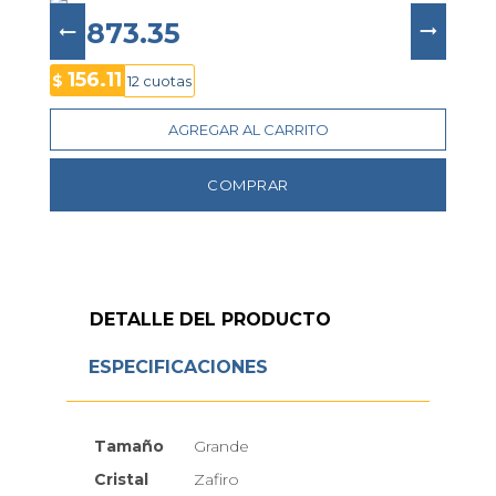
contemporáneo y la emblemática estética 
minimalista de Movado
.
$ 1873.35
156.11
$
12 cuotas
AGREGAR AL CARRITO
COMPRAR
DETALLE DEL PRODUCTO
ESPECIFICACIONES
Tamaño
Grande
Cristal
Zafiro