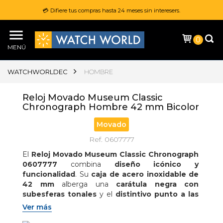
💳 Difiere tus compras hasta 24 meses sin interesers.
0
MENÚ
WATCHWORLDEC
HOMBRE
Reloj Movado Museum Classic
Chronograph Hombre 42 mm Bicolor
Movado
Ref. 0607777
El 
Reloj Movado Museum Classic Chronograph 
0607777
 combina 
diseño icónico y 
funcionalidad
. Su 
caja de acero inoxidable de 
42 mm
 alberga una 
carátula negra con 
subesferas tonales
 y el 
distintivo punto a las 
12
. Equipado con 
cronógrafo integrado
, este 
Ver más
modelo refleja 
precisión, estilo 