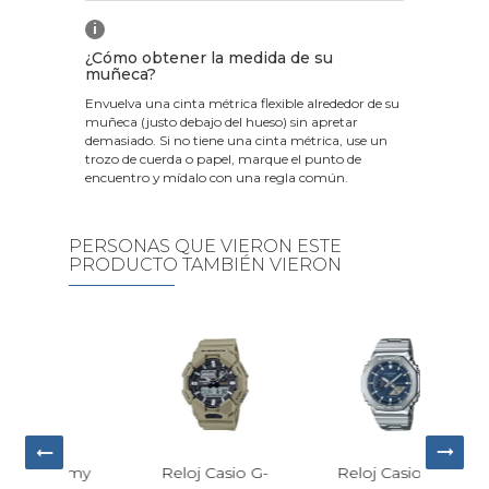
i
¿Cómo obtener la medida de su
muñeca?
Envuelva una cinta métrica flexible alrededor de su
muñeca (justo debajo del hueso) sin apretar
demasiado. Si no tiene una cinta métrica, use un
trozo de cuerda o papel, marque el punto de
encuentro y mídalo con una regla común.
PERSONAS QUE VIERON ESTE
PRODUCTO TAMBIÉN VIERON
Relo
Weil
ommy
Reloj Casio G-
Reloj Casio G-
Smal