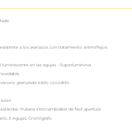
Made
resistente a los arañazos con tratamiento antirreflejos
l luminiscente en las agujas - Superluminova
inoxidable
 vacuno granulada estilo cocodrilo
 suizo
 estándar, Pulsera intercambiable de fácil apertura
rio, 3 Agujas, Cronógrafo