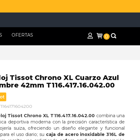
S
OFERTAS
0
loj Tissot Chrono XL Cuarzo Azul
mbre 42mm T116.417.16.042.00
ot
 T1164171604200
loj Tissot Chrono XL T116.417.16.042.00
 combina una 
ica deportiva moderna con la precisión característica de 
lojería suiza, ofreciendo un diseño elegante y funcional 
 para el uso diario; su 
caja de acero inoxidable 316L de 