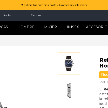
💳 Difiere tus compras hasta 24 meses sin interesers.
l cliente
Tiendas
RCAS
HOMBRE
MUJER
UNISEX
ACCESORIO
Re
Ho
Tiss
Ref.
El 
Re
estét
la re
ideal