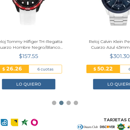
Next
Tommy Hilfiger TH-Regatta
Reloj Calvin Klein Perfo
zo Hombre Negro/Blanco
Cuarzo Azul 43mm Ho
42mm
25200556
$157.55
$301.30
26.26
50.22
$
6 cuotas
6 cuo
LO QUIERO
LO QUIERO
TARJETAS D