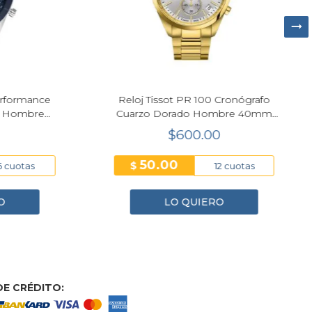
rmance
Reloj Tissot PR 100 Cronógrafo
mbre
Cuarzo Dorado Hombre 40mm
T150.417.33.031.00
$600.00
50.00
$
tas
12 cuotas
LO QUIERO
E CRÉDITO: