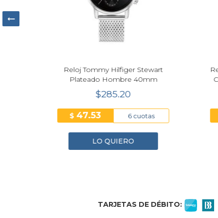
M-
Reloj Tommy Hilfiger Stewart
Reloj 
Plateado Hombre 40mm
Cuar
$285.20
47.53
$
$
6 cuotas
LO QUIERO
1
2
3
4
TARJETAS DE DÉBITO: