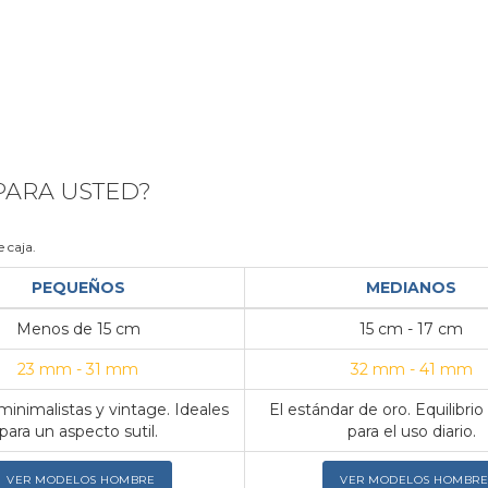
 PARA USTED?
 caja.
PEQUEÑOS
MEDIANOS
Menos de 15 cm
15 cm - 17 cm
23 mm - 31 mm
32 mm - 41 mm
inimalistas y vintage. Ideales
El estándar de oro. Equilibrio
para un aspecto sutil.
para el uso diario.
VER MODELOS HOMBRE
VER MODELOS HOMBRE