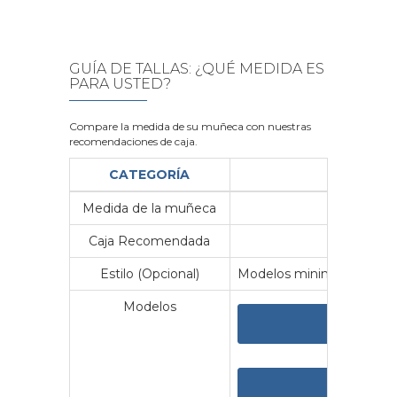
GUÍA DE TALLAS: ¿QUÉ MEDIDA ES
PARA USTED?
Compare la medida de su muñeca con nuestras
recomendaciones de caja.
CATEGORÍA
Medida de la muñeca
Me
Caja Recomendada
23
Estilo (Opcional)
Modelos minimalistas y vin
Modelos
VER 
VER