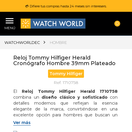
💳 Difiere tus compras hasta 24 meses sin interesers.
0
MENÚ
WATCHWORLDEC
HOMBRE
Reloj Tommy Hilfiger Herald
Cronógrafo Hombre 39mm Plateado
Tommy Hilfiger
Ref. 1710758
El 
Reloj Tommy Hilfiger Herald 1710758
combina un 
diseño clásico y sofisticado
 con 
detalles modernos que reflejan la esencia 
elegante de la marca, convirtiéndose en una 
excelente opción para hombres que buscan un 
accesorio versátil y funcional; su 
caja rectangular 
Ver más
de 39 mm en acero inoxidable plateado
 aporta 