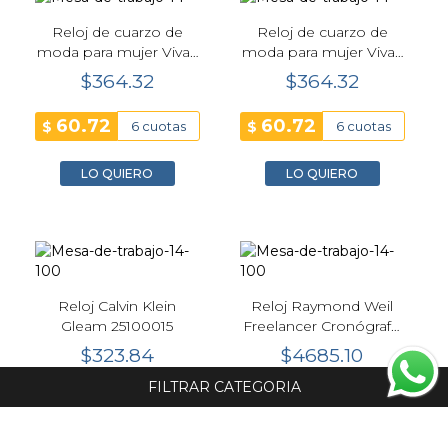
Reloj de cuarzo de
Reloj de cuarzo de
moda para mujer Vivaz
moda para mujer Vivaz
dorado-rosa Calvin
plata-rosa Calvin Klein
$364.32
$364.32
Klein 25100024
25100025
60.72
60.72
$
$
6 cuotas
6 cuotas
LO QUIERO
LO QUIERO
Reloj Calvin Klein
Reloj Raymond Weil
Gleam 25100015
Freelancer Cronógrafo
Hombre Azul Acero
$323.84
$4685.10
43,5 mm
FILTRAR CATEGORIA
53.97
390.43
$
$
6 cuotas
12 cuotas
LO QUIERO
LO QUIERO