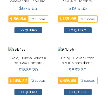
Weekender Eco-Drive
98B457 Hombre
CA0781-50L Hombre
Precisionist 42 mm
$679.65
$1919.35
44 mm Azul
56.64
159.95
$
$
12 cuotas
12 cuotas
LO QUIERO
LO QUIERO
Reloj Bulova Series X
Reloj Bulova Sutton
98B456 Hombre
97L186 para dama,
Precisionist 42 mm
cuarzo 25 mm esfera
$1665.20
$832.60
blanca
138.77
69.38
$
$
12 cuotas
12 cuotas
LO QUIERO
LO QUIERO