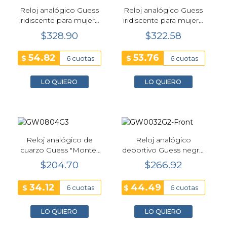
Reloj analógico Guess
Reloj analógico Guess
iridiscente para mujer -
iridiscente para mujer -
GW0748L3
GW0746L3
$328.90
$322.58
54.82
53.76
$
$
6 cuotas
6 cuotas
LO QUIERO
LO QUIERO
Reloj analógico de
Reloj analógico
cuarzo Guess "Monte"
deportivo Guess negro
dorado para hombre -
para hombre -
$204.70
$266.92
GW0804G3
GW0032G2
34.12
44.49
$
$
6 cuotas
6 cuotas
LO QUIERO
LO QUIERO