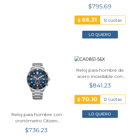
Eco Drive negro -
$795.69
AT2567-18L
66.31
$
12 cuotas
LO QUIERO
Reloj para hombre de
acero inoxidable con
esfera verde Citizen
$841.23
Eco Drive Brycen
CA0851-56X
70.10
$
12 cuotas
LO QUIERO
Reloj para hombre con
cronómetro Citizen
Eco Drive Sporty Aqua
$736.23
azul - AT2560-84L