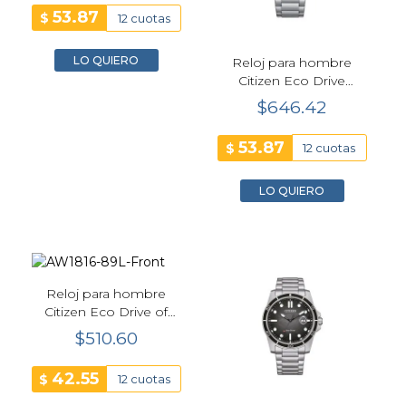
53.87
$
12 cuotas
LO QUIERO
Reloj para hombre
Citizen Eco Drive
chrono aviation negro
$646.42
CA4500-91E
53.87
$
12 cuotas
LO QUIERO
Reloj para hombre
Citizen Eco Drive of
marine verde - AW1816-
$510.60
89L
42.55
$
12 cuotas