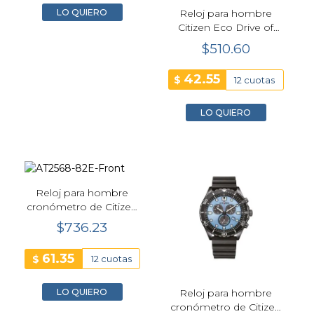
LO QUIERO
Reloj para hombre
Citizen Eco Drive of
marine negro -
$510.60
AW1816-89E
42.55
$
12 cuotas
LO QUIERO
Reloj para hombre
cronómetro de Citizen
Eco Drive plateado -
$736.23
AT2568-82E
61.35
$
12 cuotas
LO QUIERO
Reloj para hombre
cronómetro de Citizen