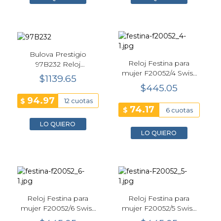
Bulova Prestigio
Reloj Festina para
97B232 Reloj
mujer F20052/4 Swiss
Cronógrafo Dorado
$1139.65
Rivé - Verde
para Hombre
$445.05
94.97
$
12 cuotas
74.17
$
6 cuotas
LO QUIERO
LO QUIERO
Reloj Festina para
Reloj Festina para
mujer F20052/6 Swiss
mujer F20052/5 Swiss
Made Rivé - Verde
made Rivé - Azul