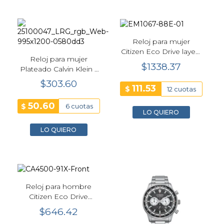
Reloj para mujer
Citizen Eco Drive layers
Reloj para mujer
of time"limited edition"
$1338.37
Plateado Calvin Klein -
negro EM1067-88E
25100047
$303.60
111.53
$
12 cuotas
50.60
$
6 cuotas
LO QUIERO
LO QUIERO
Reloj para hombre
Citizen Eco Drive
chrono aviation verde
$646.42
CA4500-91X