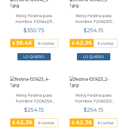
Reloj Festina para
Reloj Festina para
hombre F20642/3
hombre F20623/3
Chrono Bike 47 mm
Multifunción - Verde
$350.75
$254.15
Negro
58.46
42.36
$
$
6 cuotas
6 cuotas
LO QUIERO
LO QUIERO
Reloj Festina para
Reloj Festina para
hombre F20623/4
hombre F20623/2
Multifunción - Negro
Multifunción - Azul
$254.15
$254.15
42.36
42.36
$
$
6 cuotas
6 cuotas