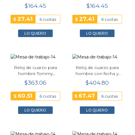
GW0677L3
GW0677L2
$164.45
$164.45
27.41
27.41
$
$
6 cuotas
6 cuotas
LO QUIERO
LO QUIERO
Reloj de cuarzo para
Reloj de cuarzo para
hombre Tommy
hombre con fecha y
Hilfiger 1792117
día Distinguish plata-
$363.06
$404.80
negro Calvin Klein
25200459
60.51
67.47
$
$
6 cuotas
6 cuotas
LO QUIERO
LO QUIERO