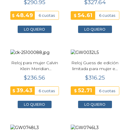
$290.95
$327.64
48.49
54.61
$
$
6 cuotas
6 cuotas
LO QUIERO
LO QUIERO
Reloj para mujer Calvin
Reloj Guess de edición
Klein Meridian
limitada para mujer en
25100088 | Plateado
color rosa brillante -
$236.56
$316.25
GW0032L5
39.43
52.71
$
$
6 cuotas
6 cuotas
LO QUIERO
LO QUIERO