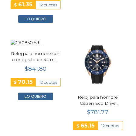
61.35
$
12 cuotas
LO QUIERO
Reloj para hombre con
cronógrafo de 44 mm
con esfera azul Citizen
$841.80
Eco Drive Brycen
CA0850-59L
70.15
$
12 cuotas
LO QUIERO
Reloj para hombre
Citizen Eco Drive
Promaster BN019601L
$781.77
65.15
$
12 cuotas