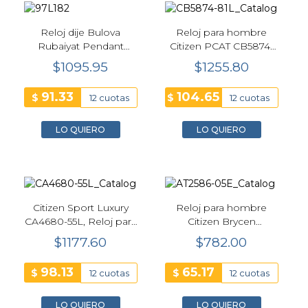
Reloj dije Bulova
Reloj para hombre
Rubaiyat Pendant
Citizen PCAT CB5874-
Necklace 97L182 para
81L Unite with Blue 43
$1095.95
$1255.80
dama 25.5 mm
mm, Cronógrafo
Atómico Eco-Drive
91.33
104.65
$
$
12 cuotas
12 cuotas
LO QUIERO
LO QUIERO
Citizen Sport Luxury
Reloj para hombre
CA4680-55L, Reloj para
Citizen Brycen
hombre Cronógrafo
Cronógrafo Deportivo
$1177.60
$782.00
Azul Claro Eco-Drive
Eco-Drive con Correa
Azul
98.13
65.17
$
$
12 cuotas
12 cuotas
LO QUIERO
LO QUIERO