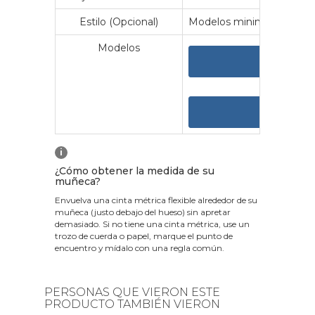
Estilo (Opcional)
Modelos minimalistas y vin
Modelos
VER 
VER
i
¿Cómo obtener la medida de su
muñeca?
Envuelva una cinta métrica flexible alrededor de su
muñeca (justo debajo del hueso) sin apretar
demasiado. Si no tiene una cinta métrica, use un
trozo de cuerda o papel, marque el punto de
encuentro y mídalo con una regla común.
PERSONAS QUE VIERON ESTE
PRODUCTO TAMBIÉN VIERON