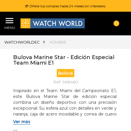
💳 Difiere tus compras hasta 24 meses sin interesers.
0
MENÚ
WATCHWORLDEC
HOMBRE
Bulova Marine Star - Edición Especial
Team Miami E1
Bulova
Ref. 96B460
Inspirado en el Team Miami del Campeonato E1, 
este Bulova Marine Star de edición especial 
combina un diseño deportivo con una precisión 
excepcional. Su esfera azul con detalles en verde y 
naranja, caja de acero inoxidable y correa de cuero 
y silicona lo convierten en un símbolo de velocidad 
Ver más
e innovación.
