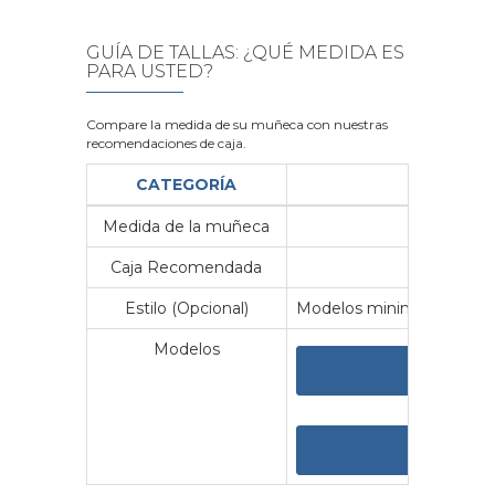
GUÍA DE TALLAS: ¿QUÉ MEDIDA ES
PARA USTED?
Compare la medida de su muñeca con nuestras
recomendaciones de caja.
CATEGORÍA
Medida de la muñeca
Me
Caja Recomendada
23
Estilo (Opcional)
Modelos minimalistas y vin
Modelos
VER 
VER