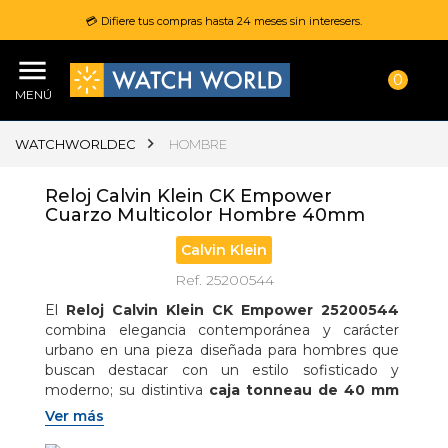
💳 Difiere tus compras hasta 24 meses sin interesers.
0
MENÚ
WATCHWORLDEC
HOMBRE
Reloj Calvin Klein CK Empower
Cuarzo Multicolor Hombre 40mm
Calvin Klein
Ref. 25200544
El 
Reloj Calvin Klein CK Empower 25200544
combina elegancia contemporánea y carácter 
urbano en una pieza diseñada para hombres que 
buscan destacar con un estilo sofisticado y 
moderno; su distintiva 
caja tonneau de 40 mm 
en acero inoxidable
 aporta una apariencia 
Ver más
robusta y refinada, mientras que el 
brazalete 