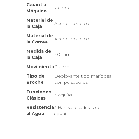
Garantía
2 años
Máquina
Material de
Acero inoxidable
la Caja
Material de
Acero inoxidable
la Correa
Medida de
40 mm
la Caja
Movimiento
Cuarzo
Tipo de
Deployante tipo mariposa
Broche
con pulsadores
Funciones
3 Agujas
Clásicas
Resistencia
3 Bar (salpicaduras de
al Agua
agua)