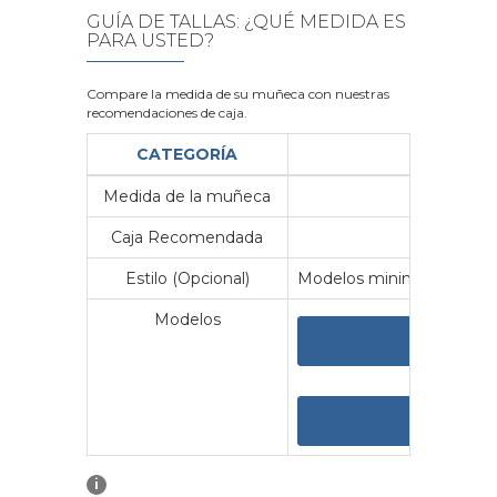
GUÍA DE TALLAS: ¿QUÉ MEDIDA ES
PARA USTED?
Compare la medida de su muñeca con nuestras
recomendaciones de caja.
CATEGORÍA
Medida de la muñeca
Me
Caja Recomendada
23
Estilo (Opcional)
Modelos minimalistas y vin
Modelos
VER 
VER
i