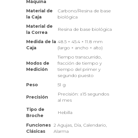
Máquina
Material de
Carbono/Resina de base
la Caja
biológica
Material de
Resina de base biológica
la Correa
Medida de la
48.5 × 45.4 × 11.8 mm
Caja
(largo × ancho × alto)
Tiempo transcurrido,
Modos de
fracción de tiempo y
Medición
tiempo del primer y
segundo puesto
Peso
51 g
Precisión: ±15 segundos
Precisión
al mes
Tipo de
Hebilla
Broche
Funciones
2 Agujas, Día, Calendario,
Clásicas
Alarma