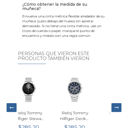
¿Cómo obtener la medida de su
muñeca?
Envuelva una cinta métrica flexible alrededor de su
muñeca (justo debajo del hueso) sin apretar
demasiado. Si no tiene una cinta métrica, use un
trozo de cuerda o papel, marque el punto de
encuentro y mídalo con una regla común.
PERSONAS QUE VIERON ESTE
PRODUCTO TAMBIÉN VIERON
ommy
Reloj Tommy
Reloj Calvin
Rel
tewart
Hilfiger Decker
Klein CK
Ch
do
Cronógrafo
Empower
Cua
20
$285.20
$301.30
$