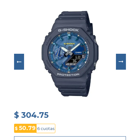
temporizador
 y 
5 alarmas diarias
. Su 
esfera 
azul transparente
 y color base gris-azul lo 
convierten en un accesorio versátil para estilos 
deportivos y urbanos.
$ 304.75
50.79
$
6 cuotas