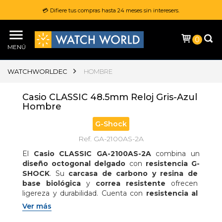
💳 Difiere tus compras hasta 24 meses sin interesers.
0
MENÚ
WATCHWORLDEC
HOMBRE
Casio CLASSIC 48.5mm Reloj Gris-Azul
Hombre
G-Shock
Ref. GA-2100AS-2A
El 
Casio CLASSIC GA-2100AS-2A
 combina un 
diseño octogonal delgado
 con 
resistencia G-
SHOCK
. Su 
carcasa de carbono y resina de 
base biológica
 y 
correa resistente
 ofrecen 
ligereza y durabilidad. Cuenta con 
resistencia al 
agua de 200 metros
, 
luz LED doble Super 
Ver más
Illuminator
, 
hora mundial
, 
cronómetro
, 