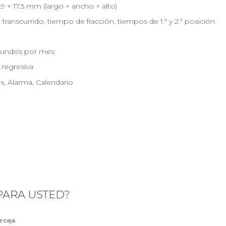
51.9 × 17.5 mm (largo × ancho × alto)
transcurrido, tiempo de fracción, tiempos de 1.ª y 2.ª posición
gundos por mes
 regresiva
s, Alarma, Calendario
 PARA USTED?
 caja.