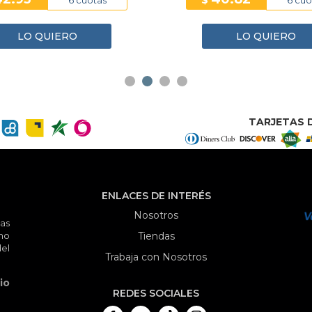
$
LO QUIERO
LO QUIERO
TARJETAS D
ENLACES DE INTERÉS
Nosotros
as
mo
Tiendas
el
Trabaja con Nosotros
io
REDES SOCIALES