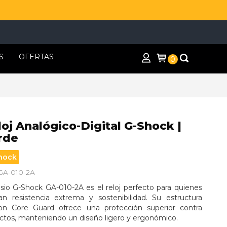
S
OFERTAS
0
oj Analógico-Digital G-Shock |
rde
hock
 GA-010-2A
asio G-Shock GA-010-2A es el reloj perfecto para quienes 
an resistencia extrema y sostenibilidad. Su estructura 
on Core Guard ofrece una protección superior contra 
ctos, manteniendo un diseño ligero y ergonómico.