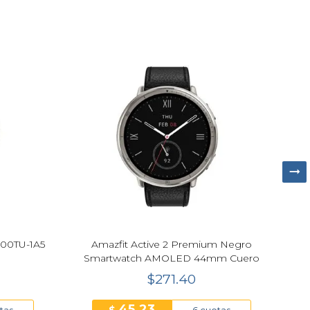
900TU-1A5
Amazfit Active 2 Premium Negro
Smartwatch AMOLED 44mm Cuero
$271.40
45.23
tas
6 cuotas