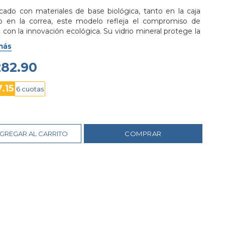
icado con materiales de base biológica, tanto en la caja 
 en la correa, este modelo refleja el compromiso de 
 con la innovación ecológica. Su vidrio mineral protege la 
a contra arañazos, garantizando durabilidad.
más
una resistencia al agua de 200 metros, es ideal para 
282.90
vidades acuáticas, mientras que su batería CR2025 
orciona una duración excepcional de hasta 10 años, 
.15
6 cuotas
rando fiabilidad a largo plazo.
asio G-Shock GA-010-2A es el compañero ideal para 
tureros, deportistas y quienes buscan un reloj duradero, 
onal y con conciencia ecológica.
GREGAR AL CARRITO
COMPRAR