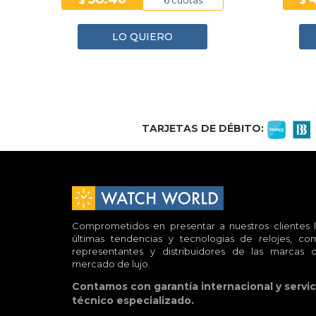
$
$
LO QUIERO
1
2
3
4
TARJETAS DE DÉBITO:
Comprometidos en presentar a nuestros clientes l
últimas tendencias y tecnologias de relojes, co
representantes y distribuidores de las marcas d
mercado de lujo.
Contamos con garantía internacional y servic
técnico especializado.