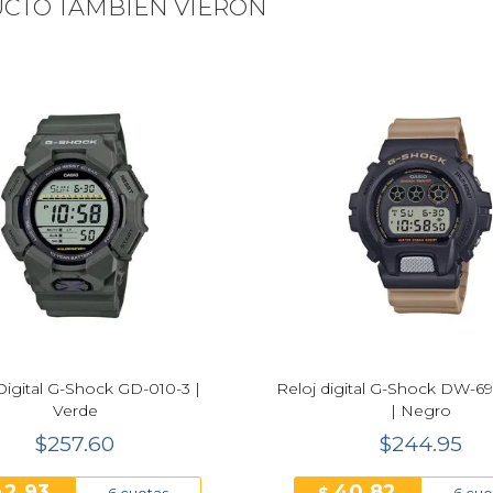
UCTO TAMBIÉN VIERON
Next
Digital G-Shock GD-010-3 |
Reloj digital G-Shock DW-6
Verde
| Negro
$257.60
$244.95
42.93
40.82
6 cuotas
6 cuo