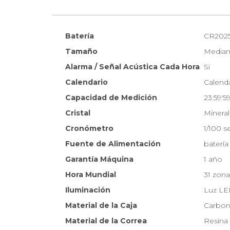
Batería
CR202
Tamaño
Media
Alarma / Señal Acústica Cada Hora
Si
Calendario
Calend
Capacidad de Medición
23:59'59
Cristal
Mineral
Cronómetro
1/100 
Fuente de Alimentación
batería
Garantía Máquina
1 año
Hora Mundial
31 zona
Iluminación
Luz L
Material de la Caja
Carbon
Material de la Correa
Resina