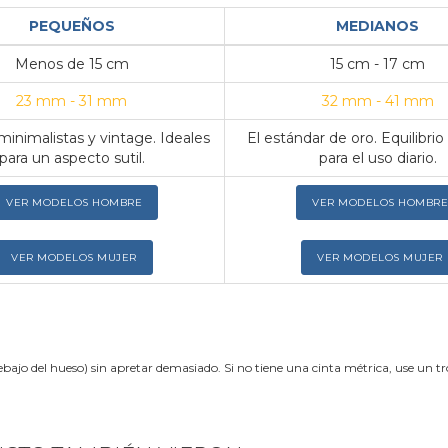
PEQUEÑOS
MEDIANOS
Menos de 15 cm
15 cm - 17 cm
23 mm - 31 mm
32 mm - 41 mm
inimalistas y vintage. Ideales
El estándar de oro. Equilibrio
para un aspecto sutil.
para el uso diario.
VER MODELOS HOMBRE
VER MODELOS HOMBRE
VER MODELOS MUJER
VER MODELOS MUJER
ebajo del hueso) sin apretar demasiado. Si no tiene una cinta métrica, use un 