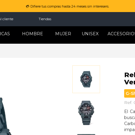
💳 Difiere tus compras hasta 24 meses sin interesers.
l cliente
Tiendas
RCAS
HOMBRE
MUJER
UNISEX
ACCESORIO
Rel
Ve
G-S
Ref.
El C
busc
Carb
impa