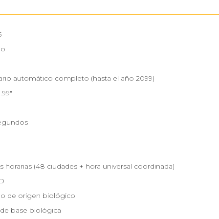
5
no
ario automático completo (hasta el año 2099)
.99"
segundos
s horarias (48 ciudades + hora universal coordinada)
ED
o de origen biológico
 de base biológica