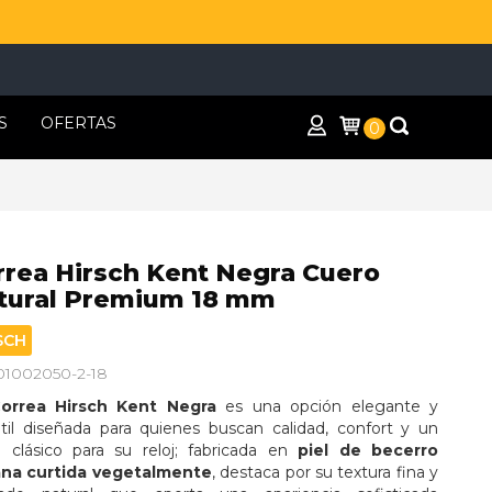
S
OFERTAS
0
rrea Hirsch Kent Negra Cuero
tural Premium 18 mm
SCH
 01002050-2-18
orrea Hirsch Kent Negra
 es una opción elegante y 
átil diseñada para quienes buscan calidad, confort y un 
o clásico para su reloj; fabricada en 
piel de becerro 
iana curtida vegetalmente
, destaca por su textura fina y 