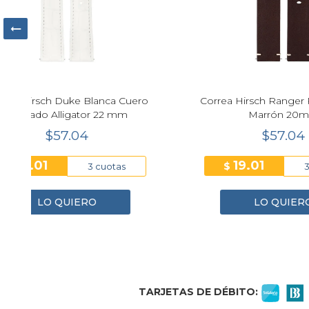
o
Correa Hirsch Ranger Retro Cuero
Correa 
Marrón 20mm
G
$57.04
19.01
$
$
3 cuotas
LO QUIERO
1
2
3
4
TARJETAS DE DÉBITO: