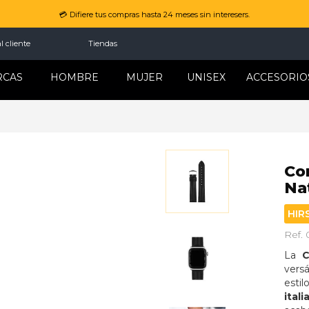
💳 Difiere tus compras hasta 24 meses sin interesers.
l cliente
Tiendas
RCAS
HOMBRE
MUJER
UNISEX
ACCESORIO
Co
Na
HIR
Ref.
La 
C
vers
estil
ital