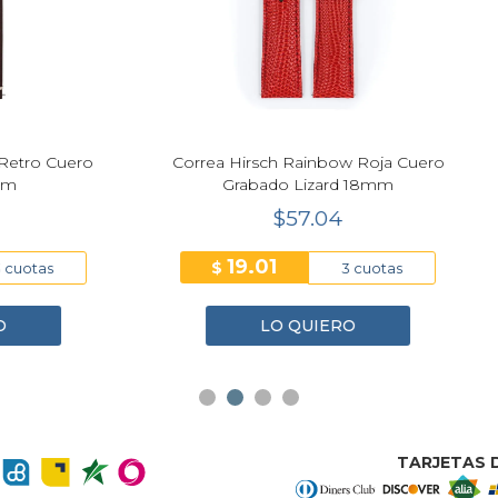
Next
Hirsch Rainbow Roja Cuero
Correa Hirsch Duke Marró
rabado Lizard 18mm
Release Cuero Alligator
$57.04
$57.04
19.01
19.01
$
3 cuotas
3 cuo
LO QUIERO
LO QUIERO
TARJETAS D