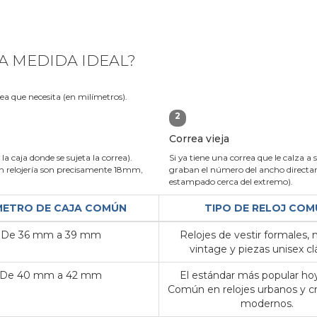
A MEDIDA IDEAL?
rea que necesita (en milímetros).
2
Correa vieja
la caja donde se sujeta la correa).
Si ya tiene una correa que le calza a 
 relojería son precisamente 18mm,
graban el número del ancho directame
estampado cerca del extremo).
METRO DE CAJA COMÚN
TIPO DE RELOJ COM
De 36 mm a 39 mm
Relojes de vestir formales,
vintage y piezas unisex clá
De 40 mm a 42 mm
El estándar más popular hoy
Común en relojes urbanos y c
modernos.