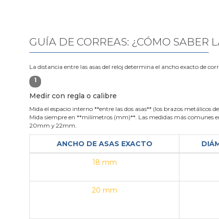
GUÍA DE CORREAS: ¿CÓMO SABER L
La distancia entre las asas del reloj determina el ancho exacto de cor
1
Medir con regla o calibre
Mida el espacio interno **entre las dos asas** (los brazos metálicos de 
Mida siempre en **milímetros (mm)**. Las medidas más comunes en
20mm y 22mm.
ANCHO DE ASAS EXACTO
DIÁ
18 mm
20 mm