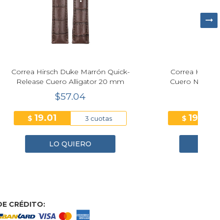
n Quick-
Correa Hirsch Kent Azul Oscuro
C
 20 mm
Cuero Natural Premium 20 mm
$57.04
19.01
$
tas
3 cuotas
LO QUIERO
E CRÉDITO: