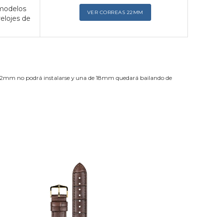
 modelos
VER CORREAS 22MM
relojes de
de 22mm no podrá instalarse y una de 18mm quedará bailando de