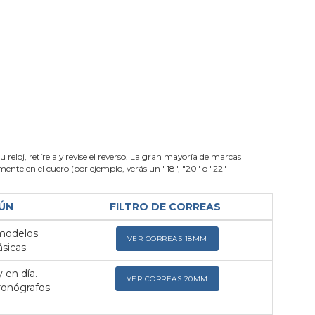
su reloj, retírela y revise el reverso. La gran mayoría de marcas
nte en el cuero (por ejemplo, verás un "18", "20" o "22"
ÚN
FILTRO DE CORREAS
 modelos
VER CORREAS 18MM
sicas.
 en día.
VER CORREAS 20MM
ronógrafos