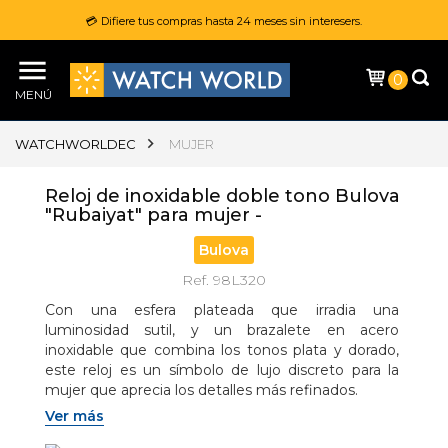
💳 Difiere tus compras hasta 24 meses sin interesers.
0
MENÚ
WATCHWORLDEC
MUJER
Reloj de inoxidable doble tono Bulova
"Rubaiyat" para mujer -
Bulova
Ref. 98L320
Con una esfera plateada que irradia una 
luminosidad sutil, y un brazalete en acero 
inoxidable que combina los tonos plata y dorado, 
este reloj es un símbolo de lujo discreto para la 
mujer que aprecia los detalles más refinados.

Ver más
Características destacadas:
