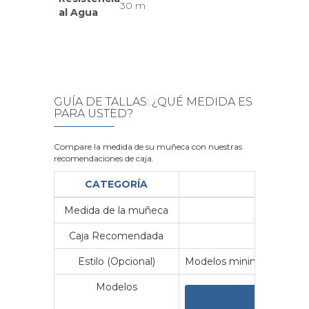
30 m
al Agua
GUÍA DE TALLAS: ¿QUÉ MEDIDA ES
PARA USTED?
Compare la medida de su muñeca con nuestras
recomendaciones de caja.
CATEGORÍA
Medida de la muñeca
Me
Caja Recomendada
23
Estilo (Opcional)
Modelos minimalistas y vin
Modelos
VER 