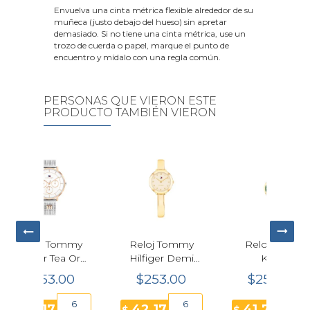
Envuelva una cinta métrica flexible alrededor de su
muñeca (justo debajo del hueso) sin apretar
demasiado. Si no tiene una cinta métrica, use un
trozo de cuerda o papel, marque el punto de
encuentro y mídalo con una regla común.
PERSONAS QUE VIERON ESTE
PRODUCTO TAMBIÉN VIERON
j Tommy
Reloj Calvin
Reloj Calvin
ger Demi
Klein
Klein
o Mujer
Contemporary
Contemporary
53.00
$250.70
$250.70
6mm
Cuarzo
Plateado Mujer
Multicolor
18mm
6
6
6
17
41.78
41.78