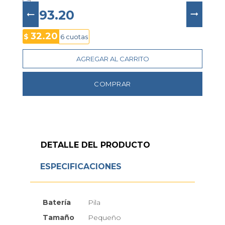
movimiento japonés de cuarzo
 y 
resistencia a 
salpicaduras
, es el accesorio ideal para realzar 
$ 193.20
cualquier momento elegante.
32.20
$
6 cuotas
AGREGAR AL CARRITO
COMPRAR
DETALLE DEL PRODUCTO
ESPECIFICACIONES
Batería
Pila
Tamaño
Pequeño