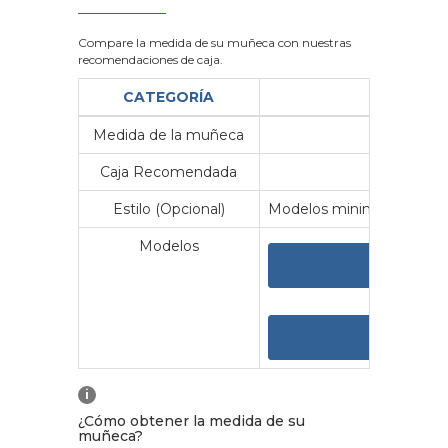
Compare la medida de su muñeca con nuestras
recomendaciones de caja.
CATEGORÍA
Medida de la muñeca
Me
Caja Recomendada
23
Estilo (Opcional)
Modelos minimalistas y vin
Modelos
VER 
VER
i
¿Cómo obtener la medida de su
muñeca?