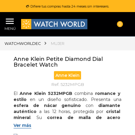
💳 Difiere tus compras hasta 24 meses sin interesers.
0
MENÚ
WATCHWORLDEC
MUJER
Anne Klein Petite Diamond Dial
Bracelet Watch
Anne Klein
Ref. 5232MPGB
El 
Anne Klein 5232MPGB
 combina 
romance y 
estilo
 en un diseño sofisticado. Presenta una 
esfera de nácar genuino
 con 
diamante 
auténtico
 a las 12 horas, protegida por 
cristal 
mineral
. Su 
correa de malla de acero 
inoxidable dorada
 cuenta con 
cierre deslizante 
Ver más
ajustable
 para un ajuste perfecto. Con 