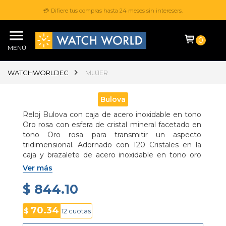
💳 Difiere tus compras hasta 24 meses sin interesers.
0
MENÚ
WATCHWORLDEC
MUJER
Bulova
Reloj Bulova con caja de acero inoxidable en tono 
Oro rosa con esfera de cristal mineral facetado en 
tono Oro rosa para transmitir un aspecto 
tridimensional. Adornado con 120 Cristales en la 
caja y brazalete de acero inoxidable en tono oro 
rosa
Ver más
$ 844.10
70.34
$
12 cuotas