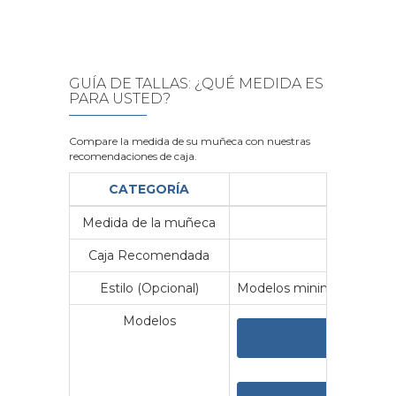
GUÍA DE TALLAS: ¿QUÉ MEDIDA ES
PARA USTED?
Compare la medida de su muñeca con nuestras
recomendaciones de caja.
CATEGORÍA
Medida de la muñeca
Me
Caja Recomendada
23
Estilo (Opcional)
Modelos minimalistas y vin
Modelos
VER 