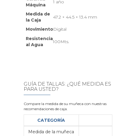
1 año
Máquina
Medida de
47.2 × 44.5 × 13.4 mm
la Caja
Movimiento
Digital
Resistencia
100Mts.
al Agua
GUÍA DE TALLAS: ¿QUÉ MEDIDA ES
PARA USTED?
Compare la medida de su muñeca con nuestras
recomendaciones de caja.
CATEGORÍA
Medida de la muñeca
Me