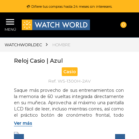
💳 Difiere tus compras hasta 24 meses sin interesers.
0
MENÚ
WATCHWORLDEC
HOMBRE
Reloj Casio | Azul
Casio
Ref. WS-1300H-2AV
Saque más provecho de sus entrenamientos con 
la memoria de 60 vueltas integrada directamente 
en su muñeca. Aprovecha al máximo una pantalla 
LCD fácil de leer, incluso mientras corres, así como 
el práctico botón de cronómetro frontal, todo 
recubierto de una carcasa angular de gran 
Ver más
resistencia. Resistencia al agua de 100 metros 
para que no se preocupe cuando esté bajo la lluvia, 