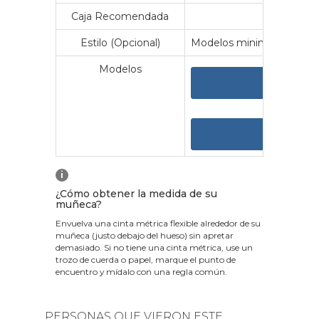
Caja Recomendada
23
Estilo (Opcional)
Modelos minimalistas y vin
Modelos
VER 
VER
i
¿Cómo obtener la medida de su
muñeca?
Envuelva una cinta métrica flexible alrededor de su
muñeca (justo debajo del hueso) sin apretar
demasiado. Si no tiene una cinta métrica, use un
trozo de cuerda o papel, marque el punto de
encuentro y mídalo con una regla común.
PERSONAS QUE VIERON ESTE