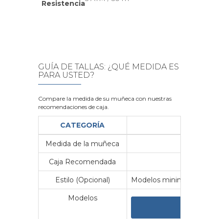
Resistencia
GUÍA DE TALLAS: ¿QUÉ MEDIDA ES
PARA USTED?
Compare la medida de su muñeca con nuestras
recomendaciones de caja.
CATEGORÍA
Medida de la muñeca
Me
Caja Recomendada
23
Estilo (Opcional)
Modelos minimalistas y vin
Modelos
VER 