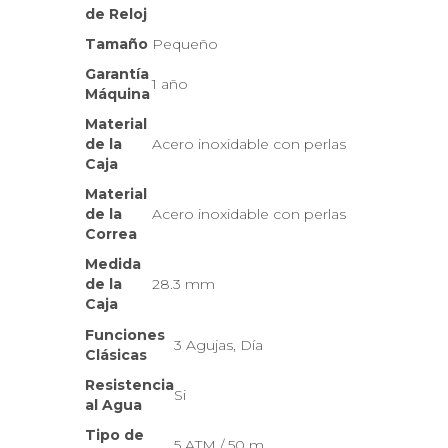
de Reloj
Tamaño
Pequeño
Garantía
1 año
Máquina
Material
de la
Acero inoxidable con perlas
Caja
Material
de la
Acero inoxidable con perlas
Correa
Medida
de la
28.3 mm
Caja
Funciones
3 Agujas, Día
Clásicas
Resistencia
Si
al Agua
Tipo de
5 ATM / 50 m