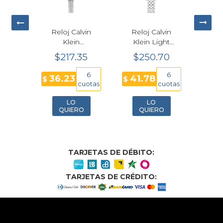
ommy
Reloj Calvin
Reloj Calvin
Citiz
Oval
Klein
Klein Light
Dri
ujer
Contemporary
Cuarzo
EG7
10
$217.35
$250.70
$
erde
Cuarzo Negro
Plateado Rosa
Dor
Mujer 18mm
Mujer 16mm
6
6
6
36.23
41.78
46
$
$
$
25100200
25100197
cuotas
cuotas
cuotas
LO
LO
O
QUIERO
QUIERO
TARJETAS DE DÉBITO:
TARJETAS DE CRÉDITO: