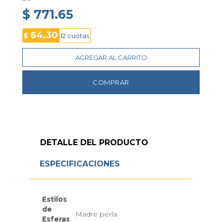
día a la noche sin perder el ritmo.
$ 771.65
64.30
$
12 cuotas
AGREGAR AL CARRITO
COMPRAR
DETALLE DEL PRODUCTO
ESPECIFICACIONES
Estilos
de
Madre perla
Esferas