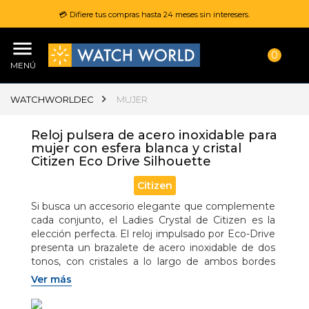
💳 Difiere tus compras hasta 24 meses sin interesers.
0
MENÚ
WATCHWORLDEC
MUJER
Reloj pulsera de acero inoxidable para
mujer con esfera blanca y cristal
Citizen Eco Drive Silhouette
Citizen
Si busca un accesorio elegante que complemente 
cada conjunto, el Ladies Crystal de Citizen es la 
elección perfecta. El reloj impulsado por Eco-Drive 
presenta un brazalete de acero inoxidable de dos 
tonos, con cristales a lo largo de ambos bordes 
exteriores. El bisel y la esfera de nácar cuentan con 
Ver más
cristales adicionales que completan el look. El reloj 
es una opción ideal para quienes buscan pasar del 