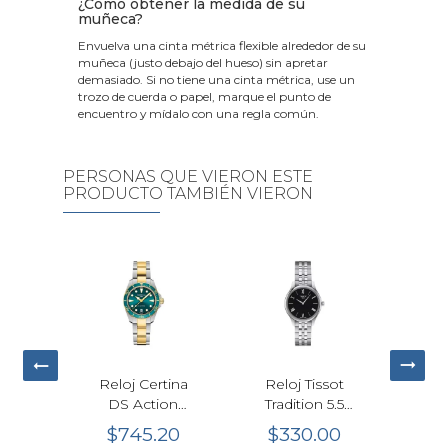
¿Cómo obtener la medida de su
muñeca?
Envuelva una cinta métrica flexible alrededor de su
muñeca (justo debajo del hueso) sin apretar
demasiado. Si no tiene una cinta métrica, use un
trozo de cuerda o papel, marque el punto de
encuentro y mídalo con una regla común.
PERSONAS QUE VIERON ESTE
PRODUCTO TAMBIÉN VIERON
asio
Reloj Certina
Reloj Tissot
Rel
BGD-
DS Action
Tradition 5.5
Bab
2B
Cuarzo Verde
Cuarzo Negro
10D
05
$745.20
$330.00
$
ible
34.5mm Mujer
Mujer 31mm