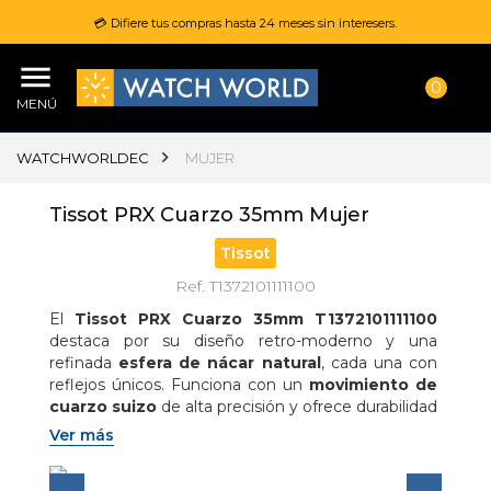
💳 Difiere tus compras hasta 24 meses sin interesers.
0
MENÚ
WATCHWORLDEC
MUJER
Tissot PRX Cuarzo 35mm Mujer
Tissot
Ref. T1372101111100
El 
Tissot PRX Cuarzo 35mm T1372101111100
destaca por su diseño retro-moderno y una 
refinada 
esfera de nácar natural
, cada una con 
reflejos únicos. Funciona con un 
movimiento de 
cuarzo suizo
 de alta precisión y ofrece durabilidad 
gracias a su 
caja de acero inoxidable 316L
 y 
Ver más
cristal de zafiro resistente a rayaduras
. Su 
brazalete intercambiable
 aporta versatilidad, 