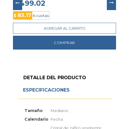
convirtiéndolo en un accesorio elegante y 
$ 499.02
funcional para el día a día.
83.17
$
6 cuotas
AGREGAR AL CARRITO
COMPRAR
DETALLE DEL PRODUCTO
ESPECIFICACIONES
Tamaño
Mediano
Calendario
Fecha
Cristal de zafiro resistente