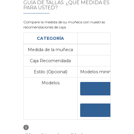
GUÍA DE TALLAS: ¿QUÉ MEDIDA ES
PARA USTED?
Compare la medida de su muñeca con nuestras
recomendaciones de caja.
CATEGORÍA
Medida de la muñeca
Me
Caja Recomendada
23
Estilo (Opcional)
Modelos minimalistas y vin
Modelos
VER 
VER
i