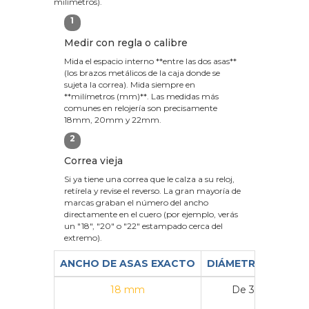
milímetros).
1
Medir con regla o calibre
Mida el espacio interno **entre las dos asas**
(los brazos metálicos de la caja donde se
sujeta la correa). Mida siempre en
**milímetros (mm)**. Las medidas más
comunes en relojería son precisamente
18mm, 20mm y 22mm.
2
Correa vieja
Si ya tiene una correa que le calza a su reloj,
retírela y revise el reverso. La gran mayoría de
marcas graban el número del ancho
directamente en el cuero (por ejemplo, verás
un "18", "20" o "22" estampado cerca del
extremo).
ANCHO DE ASAS EXACTO
DIÁMETRO DE CAJ
18 mm
De 36 mm a 3