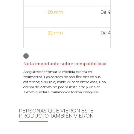
20 mm
De 40 mm a 4
22 mm
De 43 mm a 4
!
Nota importante sobre compatibilidad:
Asegúrese de tomar la medida exacta en
milímetros. Las correas no son flexibles en sus
extremos; si su reloj mide 20mm entre asas, una
correa de 22mm no podrá instalarse y una de
18mm quedará bailando de forma insegura.
PERSONAS QUE VIERON ESTE
PRODUCTO TAMBIÉN VIERON