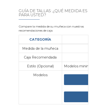
GUÍA DE TALLAS: ¿QUÉ MEDIDA ES
PARA USTED?
Compare la medida de su muñeca con nuestras
recomendaciones de caja.
CATEGORÍA
Medida de la muñeca
Me
Caja Recomendada
23
Estilo (Opcional)
Modelos minimalistas y vin
Modelos
VER 
VER