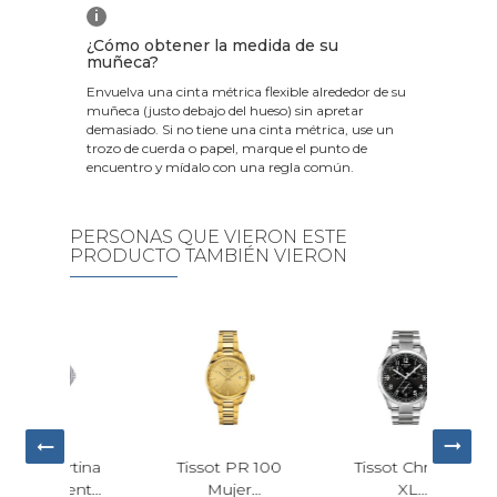
i
¿Cómo obtener la medida de su
muñeca?
Envuelva una cinta métrica flexible alrededor de su
muñeca (justo debajo del hueso) sin apretar
demasiado. Si no tiene una cinta métrica, use un
trozo de cuerda o papel, marque el punto de
encuentro y mídalo con una regla común.
PERSONAS QUE VIERON ESTE
PRODUCTO TAMBIÉN VIERON
tina
Tissot PR 100
Tissot Chrono
Rel
ent
Mujer
XL
Hil