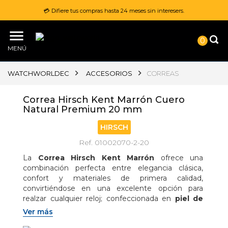
💳 Difiere tus compras hasta 24 meses sin interesers.
0
MENÚ
WATCHWORLDEC
ACCESORIOS
CORREAS
Correa Hirsch Kent Marrón Cuero
Natural Premium 20 mm
HIRSCH
Ref. 01002070-2-20
La 
Correa Hirsch Kent Marrón
 ofrece una 
combinación perfecta entre elegancia clásica, 
confort y materiales de primera calidad, 
convirtiéndose en una excelente opción para 
realzar cualquier reloj; confeccionada en 
piel de 
becerro italiana curtida vegetalmente
, 
Ver más
presenta una textura fina y un acabado natural que 