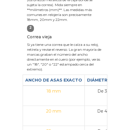
sujeta la correa). Mida siempre en
**milímetros (mm)**. Las medidas más
comunes en relojería son precisamente
18mm, 20mm y 22mm.
2
Correa vieja
Si ya tiene una correa que le calza a su reloj,
retírela y revise el reverso. La gran mayoría de
marcas graban el número del ancho
directamente en el cuero (por ejemplo, verás
un "18", "20" o "22" estampado cerca del
extremo).
ANCHO DE ASAS EXACTO
DIÁMETRO DE CAJ
18 mm
De 36 mm a 3
20 mm
De 40 mm a 4