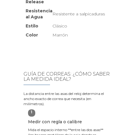
Release
Resistencia
Resistente a salpicaduras
al Agua
Estilo
Clásico
Color
Marrón
GUÍA DE CORREAS: ¿CÓMO SABER
LA MEDIDA IDEAL?
La distancia entre las asas del reloj determina el
ancho exacto de correa que necesita (en
milímetros).
1
Medir con regla o calibre
Mida el espacio interno **entre las dos asas**
(los brazos metálicos de la caja donde se