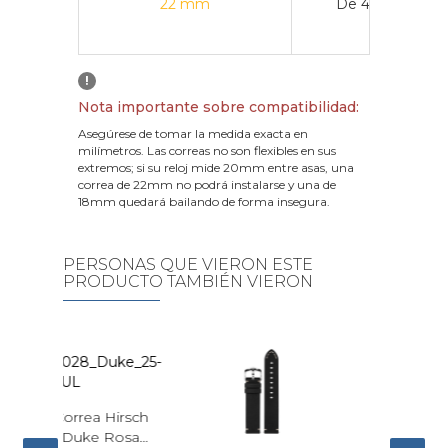
22 mm
De 43 mm a 4
!
Nota importante sobre compatibilidad:
Asegúrese de tomar la medida exacta en
milímetros. Las correas no son flexibles en sus
extremos; si su reloj mide 20mm entre asas, una
correa de 22mm no podrá instalarse y una de
18mm quedará bailando de forma insegura.
PERSONAS QUE VIERON ESTE
PRODUCTO TAMBIÉN VIERON
irsch
osa