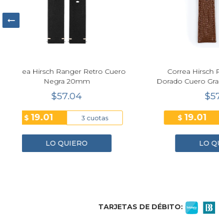
ro
Correa Hirsch Rainbow Marrón
Correa
Dorado Cuero Grabado Lizard 20mm
Cuer
$57.04
19.01
$
$
3 cuotas
LO QUIERO
1
2
3
4
TARJETAS DE DÉBITO: