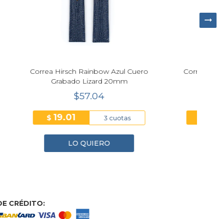
ul Cuero
Correa Hirsch Ranger Retro Cuero
mm
Gold Café 20mm
$57.04
19.01
$
tas
3 cuotas
LO QUIERO
E CRÉDITO: