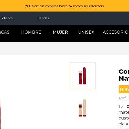
💳 Difiere tus compras hasta 24 meses sin interesers.
l cliente
Tiendas
RCAS
HOMBRE
MUJER
UNISEX
ACCESORIO
Co
Na
HIR
Ref.
La 
mate
busca
ela