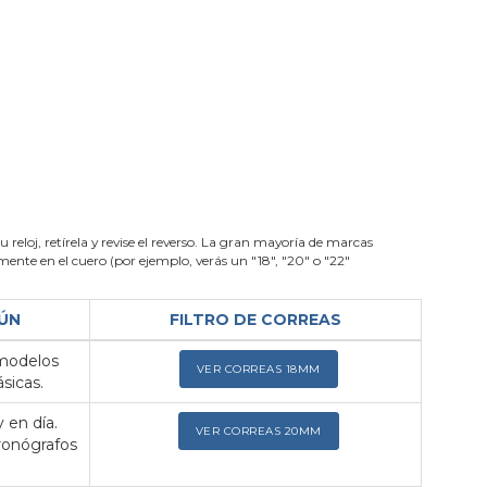
su reloj, retírela y revise el reverso. La gran mayoría de marcas
nte en el cuero (por ejemplo, verás un "18", "20" o "22"
ÚN
FILTRO DE CORREAS
 modelos
VER CORREAS 18MM
sicas.
 en día.
VER CORREAS 20MM
ronógrafos