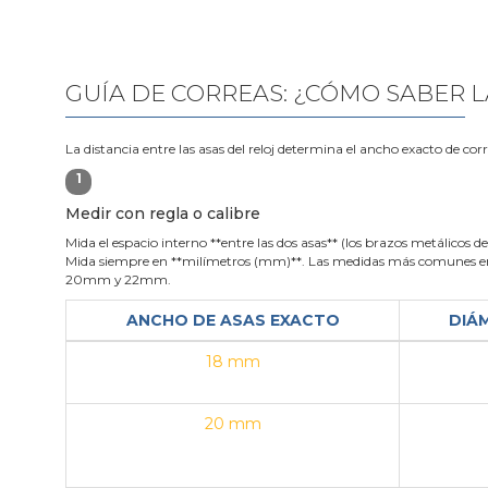
GUÍA DE CORREAS: ¿CÓMO SABER L
La distancia entre las asas del reloj determina el ancho exacto de cor
1
Medir con regla o calibre
Mida el espacio interno **entre las dos asas** (los brazos metálicos de 
Mida siempre en **milímetros (mm)**. Las medidas más comunes en
20mm y 22mm.
ANCHO DE ASAS EXACTO
DIÁ
18 mm
20 mm