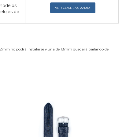
 modelos
VER CORREAS 22MM
relojes de
de 22mm no podrá instalarse y una de 18mm quedará bailando de