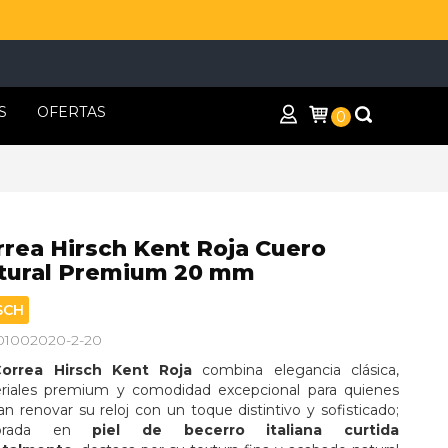
S
OFERTAS
0
rrea Hirsch Kent Roja Cuero
tural Premium 20 mm
SCH
 01002020-2-20
Correa Hirsch Kent Roja
 combina elegancia clásica, 
riales premium y comodidad excepcional para quienes 
n renovar su reloj con un toque distintivo y sofisticado; 
borada en 
piel de becerro italiana curtida 