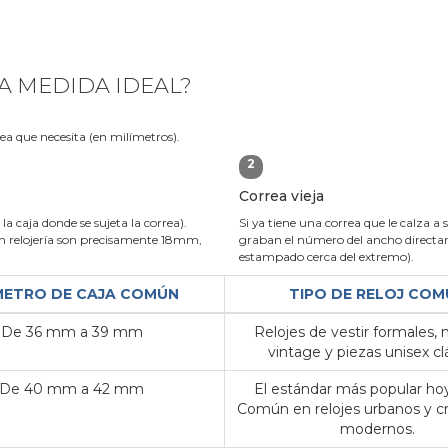
A MEDIDA IDEAL?
rea que necesita (en milímetros).
2
Correa vieja
la caja donde se sujeta la correa).
Si ya tiene una correa que le calza a 
 relojería son precisamente 18mm,
graban el número del ancho directame
estampado cerca del extremo).
METRO DE CAJA COMÚN
TIPO DE RELOJ COM
De 36 mm a 39 mm
Relojes de vestir formales,
vintage y piezas unisex clá
De 40 mm a 42 mm
El estándar más popular hoy
Común en relojes urbanos y c
modernos.