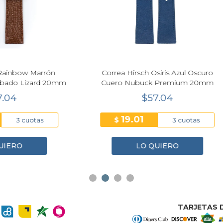
Next
 Hirsch Osiris Azul Oscuro
Correa Hirsch Rainbow Az
o Nubuck Premium 20mm
Grabado Lizard 20
$57.04
$57.04
19.01
19.01
$
3 cuotas
3 cuo
LO QUIERO
LO QUIERO
TARJETAS D