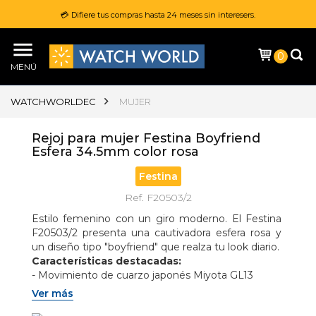
💳 Difiere tus compras hasta 24 meses sin interesers.
0
MENÚ
WATCHWORLDEC
MUJER
Rejoj para mujer Festina Boyfriend
Esfera 34.5mm color rosa
Festina
Ref. F20503/2
Estilo femenino con un giro moderno. El Festina 
F20503/2 presenta una cautivadora esfera rosa y 
un diseño tipo "boyfriend" que realza tu look diario.
Características destacadas:
- Movimiento de cuarzo japonés Miyota GL13
- Caja de acero inoxidable 316L de 34,5 mm
Ver más
- Esfera rosa con cristal mineral