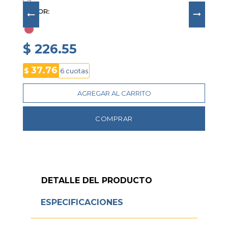
- Correa plateada de acero con cierre desplegable
- Función de calendario
COLOR
- Estanqueidad de 10 ATM
$ 226.55
37.76
$
6 cuotas
AGREGAR AL CARRITO
COMPRAR
DETALLE DEL PRODUCTO
ESPECIFICACIONES