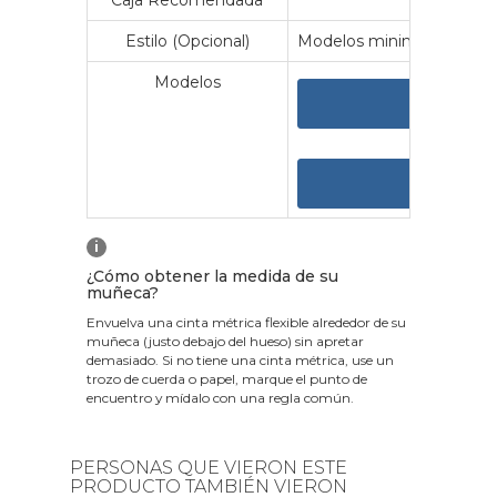
Caja Recomendada
23
Estilo (Opcional)
Modelos minimalistas y vin
Modelos
VER 
VER
i
¿Cómo obtener la medida de su
muñeca?
Envuelva una cinta métrica flexible alrededor de su
muñeca (justo debajo del hueso) sin apretar
demasiado. Si no tiene una cinta métrica, use un
trozo de cuerda o papel, marque el punto de
encuentro y mídalo con una regla común.
PERSONAS QUE VIERON ESTE
PRODUCTO TAMBIÉN VIERON