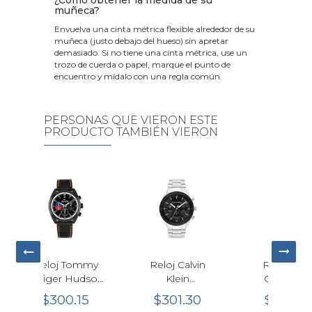
¿Cómo obtener la medida de su
muñeca?
Envuelva una cinta métrica flexible alrededor de su
muñeca (justo debajo del hueso) sin apretar
demasiado. Si no tiene una cinta métrica, use un
trozo de cuerda o papel, marque el punto de
encuentro y mídalo con una regla común.
PERSONAS QUE VIERON ESTE
PRODUCTO TAMBIÉN VIERON
 Calvin
Reloj Tissot
Reloj Tommy
R
ein
Chrono XL
Hilfiger Café
rmance
Cuarzo Verde
Hombre
1.30
$530.00
$285.20
arzo
Hombre
40mm