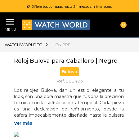
💳 Difiere tus compras hasta 24 meses sin interesers.
0
MENÚ
WATCHWORLDEC
HOMBRE
Reloj Bulova para Caballero | Negro
Bulova
Ref. 96B403
Los relojes Bulova, dan un estilo elegante a tu 
look, son una obra maestra que fusiona la precisión 
técnica con la sofisticación atemporal. Cada pieza 
es una declaración de refinamiento, desde la 
esfera impecablemente diseñada hasta la pulsera 
meticulosamente elaborada. La esfera, con sus 
Ver más
marcadores de hora meticulosamente detallados 
y agujas esbeltas, emana un aura de exquisitez y 