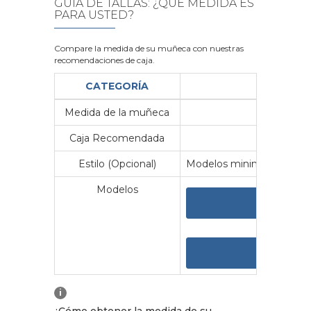
GUÍA DE TALLAS: ¿QUÉ MEDIDA ES
PARA USTED?
Compare la medida de su muñeca con nuestras
recomendaciones de caja.
CATEGORÍA
Medida de la muñeca
Me
Caja Recomendada
23
Estilo (Opcional)
Modelos minimalistas y vin
Modelos
VER 
VER
i