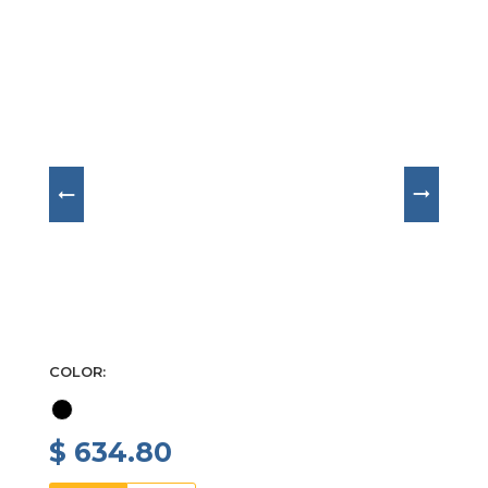
funcionalidad. Las cajas, a menudo en acero 
inoxidable pulido, añaden un toque de lujo sin 
esfuerzo.
COLOR
$ 634.80