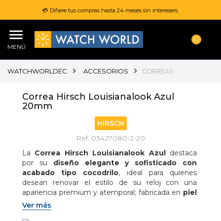
💳 Difiere tus compras hasta 24 meses sin interesers.
0
MENÚ
WATCHWORLDEC
ACCESORIOS
CORREAS
Correa Hirsch Louisianalook Azul
20mm
HIRSCH
Ref. 03427080-2-20
La 
Correa Hirsch Louisianalook Azul
 destaca 
por su 
diseño elegante y sofisticado con 
acabado tipo cocodrilo
, ideal para quienes 
desean renovar el estilo de su reloj con una 
apariencia premium y atemporal; fabricada en 
piel 
de becerro de alta calidad
, ofrece una textura 
Ver más
alligator emboss que combina perfectamente con 