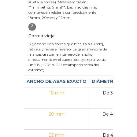
sujeta la correa). Mida siempre en
**milímetros (mm)**. Las medidas más
comunes en relojería son precisamente
18mm, 20mm y 22mm.
2
Correa vieja
Si ya tiene una correa que le calza a su reloj,
retírela y revise el reverso. La gran mayoría de
marcas graban el número del ancho
directamente en el cuero (por ejemplo, verás
un "18", "20" o "22" estampado cerca del
extremo).
ANCHO DE ASAS EXACTO
DIÁMETRO DE CAJ
18 mm
De 36 mm a 3
20 mm
De 40 mm a 4
22 mm
De 43 mm a 4